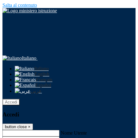
Salta al contenuto
Italiano
Italiano
English
Français
Español
عربى
Accedi
Accedi
button close
×
Nome Utente