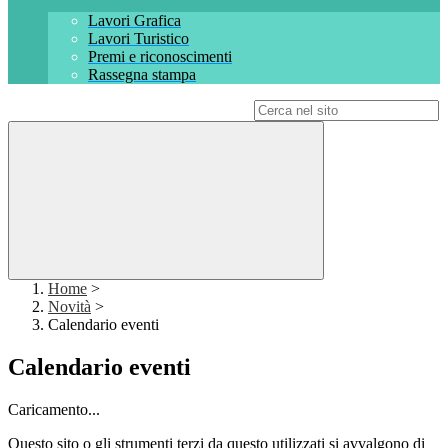
Lavori Grafica
Lavori Turistico
Premi e riconoscimenti
Rassegna stampa
Campo di ricerca per le pagine del sito
Home
>
Novità
>
Calendario eventi
Calendario eventi
Caricamento...
Questo sito o gli strumenti terzi da questo utilizzati si avvalgono di