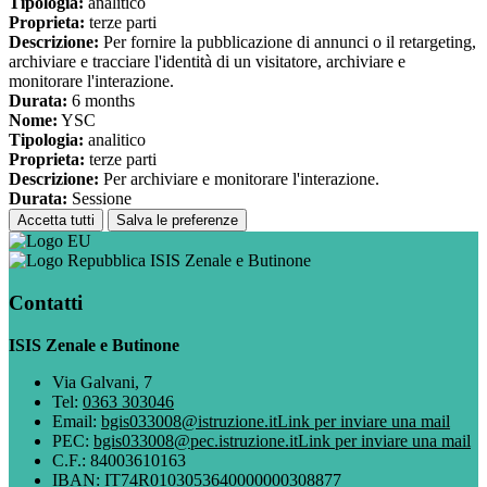
Tipologia:
analitico
Proprieta:
terze parti
Descrizione:
Per fornire la pubblicazione di annunci o il retargeting,
archiviare e tracciare l'identità di un visitatore, archiviare e
monitorare l'interazione.
Durata:
6 months
Nome:
YSC
Tipologia:
analitico
Proprieta:
terze parti
Descrizione:
Per archiviare e monitorare l'interazione.
Durata:
Sessione
Accetta tutti
Salva le preferenze
ISIS Zenale e Butinone
Contatti
ISIS Zenale e Butinone
Via Galvani, 7
Tel:
0363 303046
Email:
bgis033008@istruzione.it
Link per inviare una mail
PEC:
bgis033008@pec.istruzione.it
Link per inviare una mail
C.F.: 84003610163
IBAN: IT74R0103053640000000308877