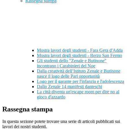
Rassegna stampa
Mostra lavori degli studenti - Fara Gera d'Adda
Mostra lavori degli studenti - Berzo San Fermo
Gli studenti dello "Zenale e Butinone"
incontrano i Carabinieri del Noe
Dalla creatività dell’Istituto Zenale e Butinone
nasce il logo delle Pari opportunità
Logo per il garante per l'infanzia e l'adolescenza
Dallo Zenale 14 manifesti danteschi
La città diventa un'escape room per dire no al
gioco d'azzardo
Rassegna stampa
In questa sezione potete trovare una serie di articoli pubblicati sui
lavori dei nostri studenti.