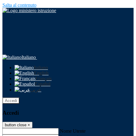
Salta al contenuto
Italiano
Italiano
English
Français
Español
عربى
Accedi
Accedi
button close
×
Nome Utente