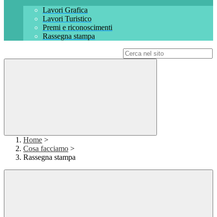
Lavori Grafica
Lavori Turistico
Premi e riconoscimenti
Rassegna stampa
Campo di ricerca per le pagine del sito
Home
>
Cosa facciamo
>
Rassegna stampa