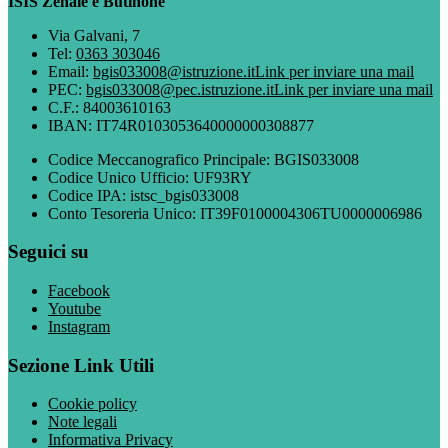
ISIS Zenale e Butinone
Via Galvani, 7
Tel:
0363 303046
Email:
bgis033008@istruzione.it
Link per inviare una mail
PEC:
bgis033008@pec.istruzione.it
Link per inviare una mail
C.F.: 84003610163
IBAN: IT74R0103053640000000308877
Codice Meccanografico Principale: BGIS033008
Codice Unico Ufficio: UF93RY
Codice IPA: istsc_bgis033008
Conto Tesoreria Unico: IT39F0100004306TU0000006986
Seguici su
Facebook
Youtube
Instagram
Sezione Link Utili
Cookie policy
Note legali
Informativa Privacy