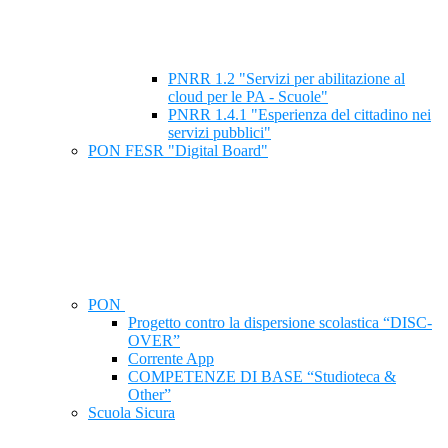
PNRR 1.2 "Servizi per abilitazione al
cloud per le PA - Scuole"
PNRR 1.4.1 "Esperienza del cittadino nei
servizi pubblici"
PON FESR "Digital Board"
PON
Progetto contro la dispersione scolastica “DISC-
OVER”
Corrente App
COMPETENZE DI BASE “Studioteca &
Other”
Scuola Sicura