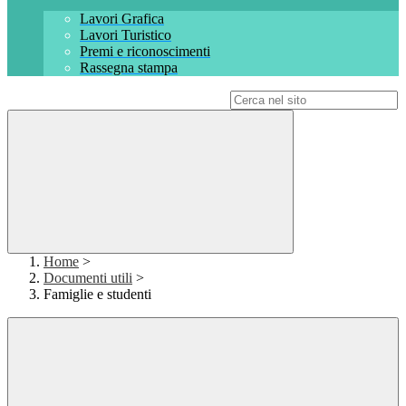
Lavori Grafica
Lavori Turistico
Premi e riconoscimenti
Rassegna stampa
Campo di ricerca per le pagine del sito
Home
>
Documenti utili
>
Famiglie e studenti