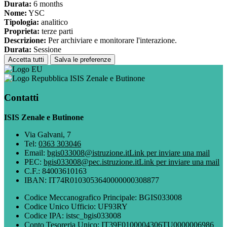
Durata:
6 months
Nome:
YSC
Tipologia:
analitico
Proprieta:
terze parti
Descrizione:
Per archiviare e monitorare l'interazione.
Durata:
Sessione
Accetta tutti
Salva le preferenze
ISIS Zenale e Butinone
Contatti
ISIS Zenale e Butinone
Via Galvani, 7
Tel:
0363 303046
Email:
bgis033008@istruzione.it
Link per inviare una mail
PEC:
bgis033008@pec.istruzione.it
Link per inviare una mail
C.F.: 84003610163
IBAN: IT74R0103053640000000308877
Codice Meccanografico Principale: BGIS033008
Codice Unico Ufficio: UF93RY
Codice IPA: istsc_bgis033008
Conto Tesoreria Unico: IT39F0100004306TU0000006986