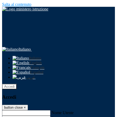
Salta al contenuto
Italiano
Italiano
English
Français
Español
عربى
Accedi
Accedi
button close
×
Nome Utente