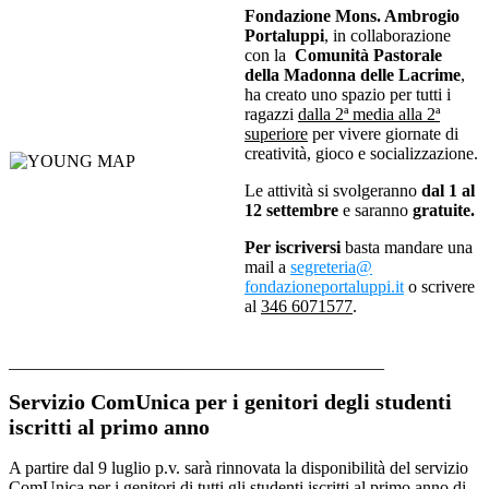
Fondazione Mons. Ambrogio
Portaluppi
, in collaborazione
con la
Comunità Pastorale
della Madonna delle Lacrime
,
ha creato uno spazio per tutti i
ragazzi
dalla 2ª media alla 2ª
superiore
per vivere giornate di
creatività, gioco e socializzazione.
Le attività si svolgeranno
dal 1 al
12 settembre
e saranno
gratuite.
Per iscriversi
basta mandare una
mail a
segreteria@
fondazioneportaluppi.it
o scrivere
al
346 6071577
.
___________________________________________
Servizio ComUnica per i genitori degli studenti
iscritti al primo anno
A partire dal 9 luglio p.v. sarà rinnovata la disponibilità del servizio
ComUnica per i genitori di tutti gli studenti iscritti al primo anno di