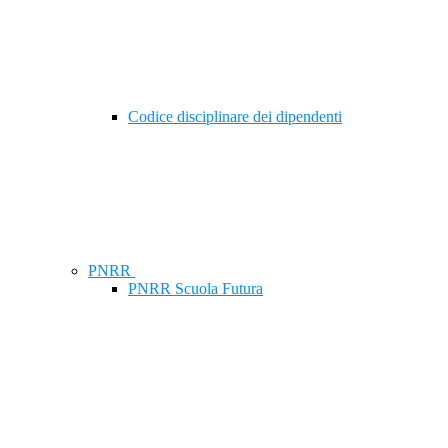
Codice disciplinare dei dipendenti
PNRR
PNRR Scuola Futura