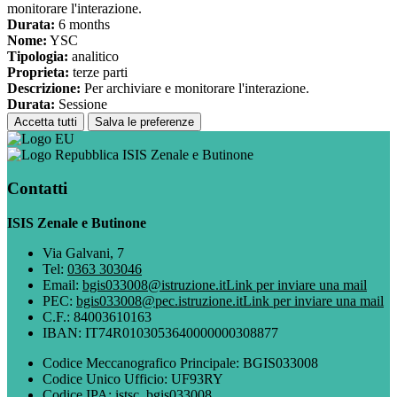
monitorare l'interazione.
Durata:
6 months
Nome:
YSC
Tipologia:
analitico
Proprieta:
terze parti
Descrizione:
Per archiviare e monitorare l'interazione.
Durata:
Sessione
Accetta tutti
Salva le preferenze
ISIS Zenale e Butinone
Contatti
ISIS Zenale e Butinone
Via Galvani, 7
Tel:
0363 303046
Email:
bgis033008@istruzione.it
Link per inviare una mail
PEC:
bgis033008@pec.istruzione.it
Link per inviare una mail
C.F.: 84003610163
IBAN: IT74R0103053640000000308877
Codice Meccanografico Principale: BGIS033008
Codice Unico Ufficio: UF93RY
Codice IPA: istsc_bgis033008