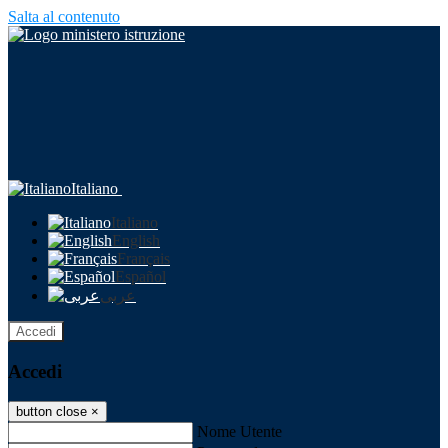
Salta al contenuto
Italiano
Italiano
English
Français
Español
عربى
Accedi
Accedi
button close
×
Nome Utente