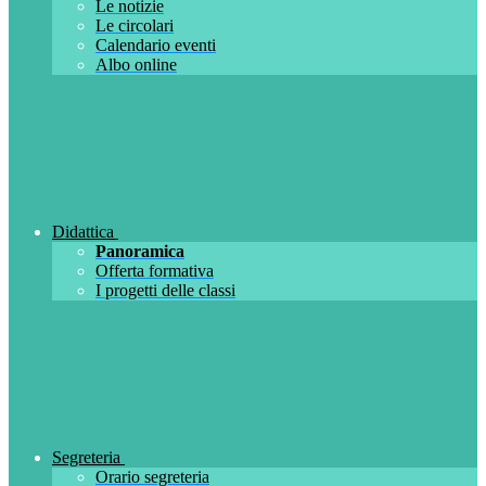
Le notizie
Le circolari
Calendario eventi
Albo online
Didattica
Panoramica
Offerta formativa
I progetti delle classi
Segreteria
Orario segreteria