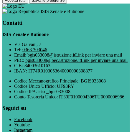
Accetta tutti
Salva le preferenze
ISIS Zenale e Butinone
Contatti
ISIS Zenale e Butinone
Via Galvani, 7
Tel:
0363 303046
Email:
bgis033008@istruzione.it
Link per inviare una mail
PEC:
bgis033008@pec.istruzione.it
Link per inviare una mail
C.F.: 84003610163
IBAN: IT74R0103053640000000308877
Codice Meccanografico Principale: BGIS033008
Codice Unico Ufficio: UF93RY
Codice IPA: istsc_bgis033008
Conto Tesoreria Unico: IT39F0100004306TU0000006986
Seguici su
Facebook
Youtube
Instagram