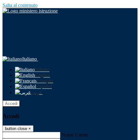
Salta al contenuto
Italiano
Italiano
English
Français
Español
عربى
Accedi
Accedi
button close
×
Nome Utente