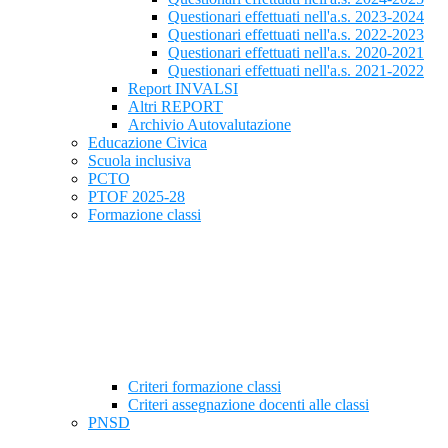
Questionari effettuati nell'a.s. 2023-2024
Questionari effettuati nell'a.s. 2022-2023
Questionari effettuati nell'a.s. 2020-2021
Questionari effettuati nell'a.s. 2021-2022
Report INVALSI
Altri REPORT
Archivio Autovalutazione
Educazione Civica
Scuola inclusiva
PCTO
PTOF 2025-28
Formazione classi
Criteri formazione classi
Criteri assegnazione docenti alle classi
PNSD