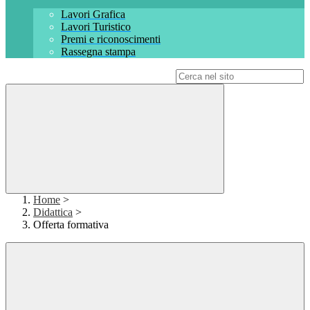
Lavori Grafica
Lavori Turistico
Premi e riconoscimenti
Rassegna stampa
Campo di ricerca per le pagine del sito
Home
>
Didattica
>
Offerta formativa