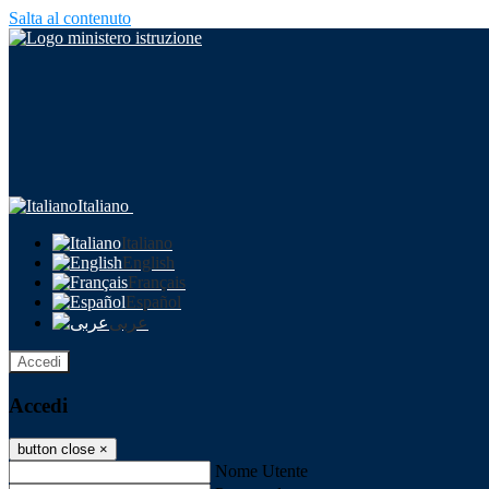
Salta al contenuto
Italiano
Italiano
English
Français
Español
عربى
Accedi
Accedi
button close
×
Nome Utente