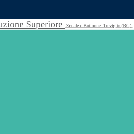
truzione Superiore
Zenale e Butinone
Treviglio (BG)