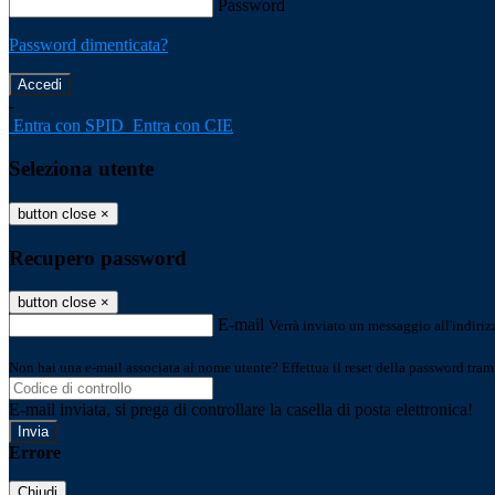
Password
Password dimenticata?
-
Entra con SPID
Entra con CIE
Seleziona utente
button close
×
Recupero password
button close
×
E-mail
Verrà inviato un messaggio all'indirizz
Non hai una e-mail associata al nome utente? Effettua il reset della password tram
E-mail inviata, si prega di controllare la casella di posta elettronica!
Errore
Chiudi