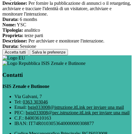
Descrizione:
Per fornire la pubblicazione di annunci o il retargeting,
archiviare e tracciare l'identità di un visitatore, archiviare e
monitorare l'interazione.
Durata:
6 months
Nome:
YSC
Tipologia:
analitico
Proprieta:
terze parti
Descrizione:
Per archiviare e monitorare l'interazione.
Durata:
Sessione
Accetta tutti
Salva le preferenze
ISIS Zenale e Butinone
Contatti
ISIS Zenale e Butinone
Via Galvani, 7
Tel:
0363 303046
Email:
bgis033008@istruzione.it
Link per inviare una mail
PEC:
bgis033008@pec.istruzione.it
Link per inviare una mail
C.F.: 84003610163
IBAN: IT74R0103053640000000308877
Codice Meccanografico Principale: BGIS033008