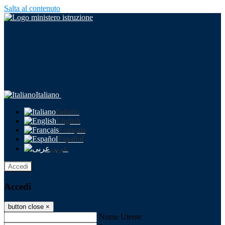
Salta al contenuto
Italiano
Italiano
English
Français
Español
عربى
Accedi
Accedi
button close
×
Nome Utente