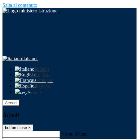
Salta al contenuto
Italiano
Italiano
English
Français
Español
عربى
Accedi
Accedi
button close
×
Nome Utente