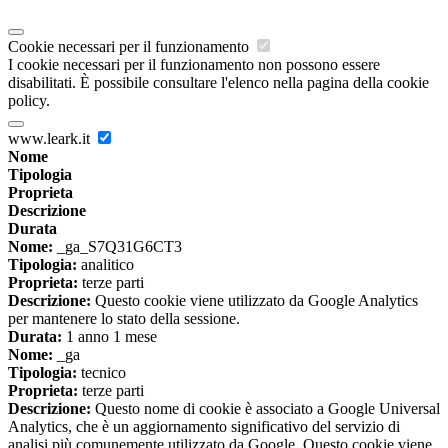
Cookie necessari per il funzionamento
I cookie necessari per il funzionamento non possono essere
disabilitati. È possibile consultare l'elenco nella pagina della cookie
policy.
www.leark.it
Nome
Tipologia
Proprieta
Descrizione
Durata
Nome:
_ga_S7Q31G6CT3
Tipologia:
analitico
Proprieta:
terze parti
Descrizione:
Questo cookie viene utilizzato da Google Analytics
per mantenere lo stato della sessione.
Durata:
1 anno 1 mese
Nome:
_ga
Tipologia:
tecnico
Proprieta:
terze parti
Descrizione:
Questo nome di cookie è associato a Google Universal
Analytics, che è un aggiornamento significativo del servizio di
analisi più comunemente utilizzato da Google. Questo cookie viene