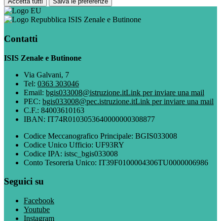
Accetta tutti
Salva le preferenze
ISIS Zenale e Butinone
Contatti
ISIS Zenale e Butinone
Via Galvani, 7
Tel:
0363 303046
Email:
bgis033008@istruzione.it
Link per inviare una mail
PEC:
bgis033008@pec.istruzione.it
Link per inviare una mail
C.F.: 84003610163
IBAN: IT74R0103053640000000308877
Codice Meccanografico Principale: BGIS033008
Codice Unico Ufficio: UF93RY
Codice IPA: istsc_bgis033008
Conto Tesoreria Unico: IT39F0100004306TU0000006986
Seguici su
Facebook
Youtube
Instagram