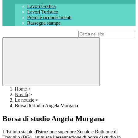
Lavori Grafica
Lavori Turistico
Premi e riconoscimenti
Rassegna stampa
Campo di ricerca per le pagine del sito
Home
>
Novità
>
Le notizie
>
Borsa di studio Angela Morgana
Borsa di studio Angela Morgana
L’Istituto statale d'istruzione superiore Zenale e Butinone di
Treviglio (BG), istituisce l’assegnazione di borse di studio in