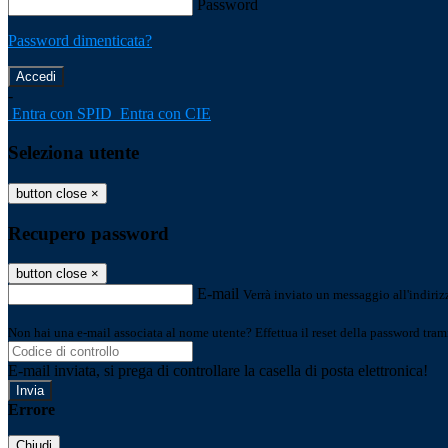
Password
Password dimenticata?
-
Entra con SPID
Entra con CIE
Seleziona utente
button close
×
Recupero password
button close
×
E-mail
Verrà inviato un messaggio all'indirizz
Non hai una e-mail associata al nome utente? Effettua il reset della password tram
E-mail inviata, si prega di controllare la casella di posta elettronica!
Errore
Chiudi