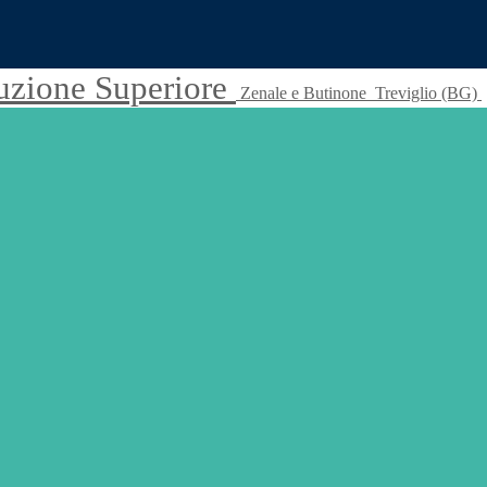
truzione Superiore
Zenale e Butinone
Treviglio (BG)