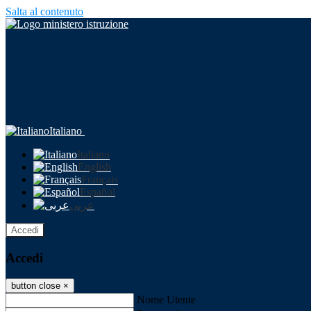
Salta al contenuto
Italiano
Italiano
English
Français
Español
عربى
Accedi
Accedi
button close
×
Nome Utente