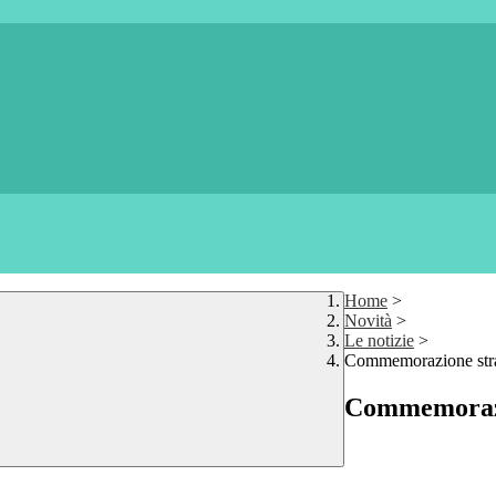
Home
>
Novità
>
Le notizie
>
Commemorazione stra
Commemorazi