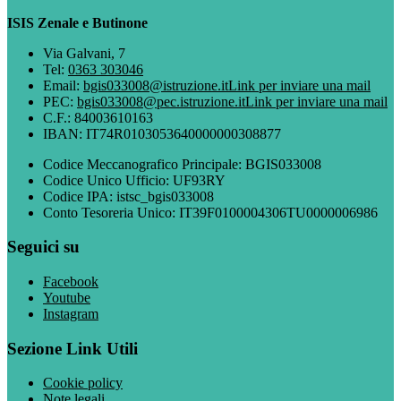
ISIS Zenale e Butinone
Via Galvani, 7
Tel:
0363 303046
Email:
bgis033008@istruzione.it
Link per inviare una mail
PEC:
bgis033008@pec.istruzione.it
Link per inviare una mail
C.F.: 84003610163
IBAN: IT74R0103053640000000308877
Codice Meccanografico Principale: BGIS033008
Codice Unico Ufficio: UF93RY
Codice IPA: istsc_bgis033008
Conto Tesoreria Unico: IT39F0100004306TU0000006986
Seguici su
Facebook
Youtube
Instagram
Sezione Link Utili
Cookie policy
Note legali