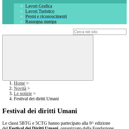
Lavori Grafica
Lavori Turistico
Premi e riconoscimenti
Rassegna stampa
Campo di ricerca per le pagine del sito
Home
>
Novità
>
Le notizie
>
Festival dei diritti Umani
Festival dei diritti Umani
Le classi 5BTG e 5CTG hanno partecipato alla
9^ edizione
del
Festival dei Diritti Umani
, organizzato dalla Fondazione