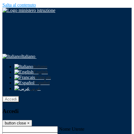
Salta al contenuto
Italiano
Italiano
English
Français
Español
عربى
Accedi
Accedi
button close
×
Nome Utente