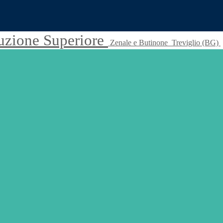
truzione Superiore
Zenale e Butinone
Treviglio (BG)