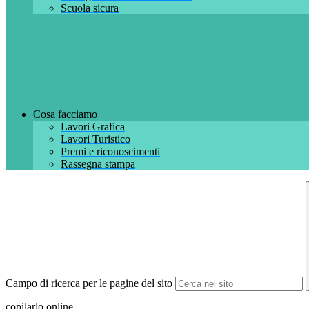
Scuola sicura
Cosa facciamo
Lavori Grafica
Lavori Turistico
Premi e riconoscimenti
Rassegna stampa
Campo di ricerca per le pagine del sito
copilarlo online.