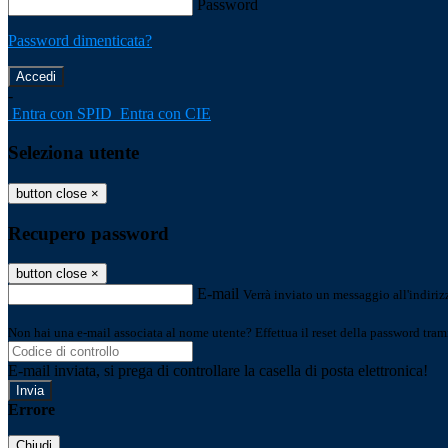
Password
Password dimenticata?
-
Entra con SPID
Entra con CIE
Seleziona utente
button close
×
Recupero password
button close
×
E-mail
Verrà inviato un messaggio all'indirizz
Non hai una e-mail associata al nome utente? Effettua il reset della password tram
E-mail inviata, si prega di controllare la casella di posta elettronica!
Errore
Chiudi