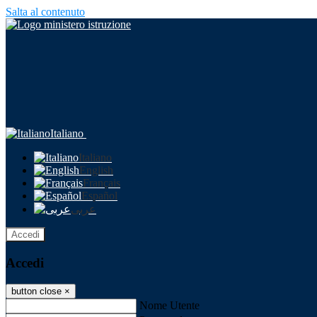
Salta al contenuto
Italiano
Italiano
English
Français
Español
عربى
Accedi
Accedi
button close
×
Nome Utente