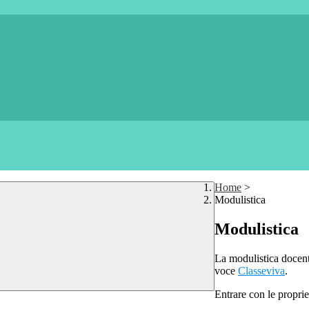
Home
>
Modulistica
Modulistica
La modulistica docenti
voce
Classeviva
.
Entrare con le proprie