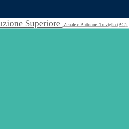
truzione Superiore
Zenale e Butinone
Treviglio (BG)