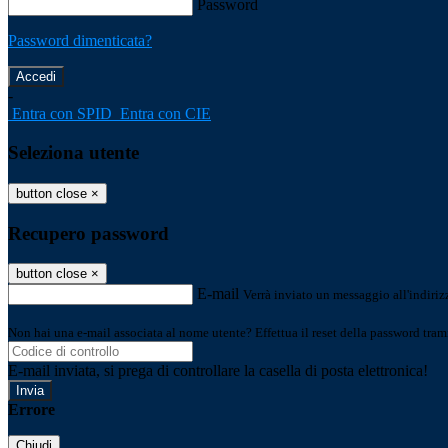
Password
Password dimenticata?
-
Entra con SPID
Entra con CIE
Seleziona utente
button close
×
Recupero password
button close
×
E-mail
Verrà inviato un messaggio all'indirizz
Non hai una e-mail associata al nome utente? Effettua il reset della password tram
E-mail inviata, si prega di controllare la casella di posta elettronica!
Errore
Chiudi