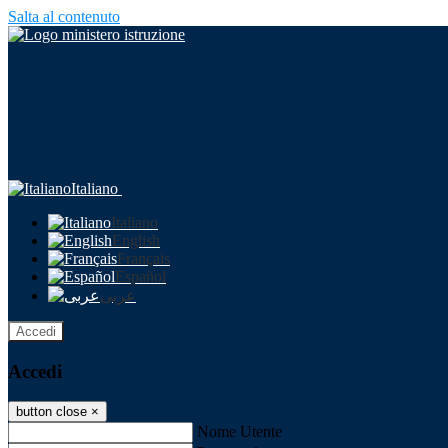
Salta al contenuto
Italiano
Italiano
English
Français
Español
عربى
Accedi
Accedi
button close
×
Nome Utente