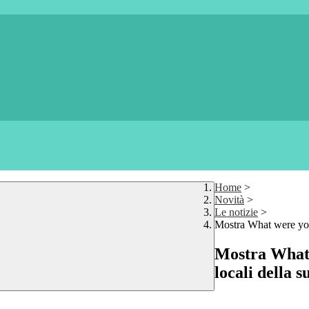
Home
>
Novità
>
Le notizie
>
Mostra What were you 
Mostra What 
locali della s