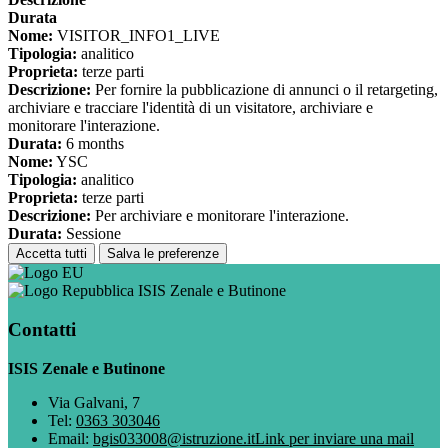
Durata
Nome:
VISITOR_INFO1_LIVE
Tipologia:
analitico
Proprieta:
terze parti
Descrizione:
Per fornire la pubblicazione di annunci o il retargeting,
archiviare e tracciare l'identità di un visitatore, archiviare e
monitorare l'interazione.
Durata:
6 months
Nome:
YSC
Tipologia:
analitico
Proprieta:
terze parti
Descrizione:
Per archiviare e monitorare l'interazione.
Durata:
Sessione
Accetta tutti
Salva le preferenze
ISIS Zenale e Butinone
Contatti
ISIS Zenale e Butinone
Via Galvani, 7
Tel:
0363 303046
Email:
bgis033008@istruzione.it
Link per inviare una mail