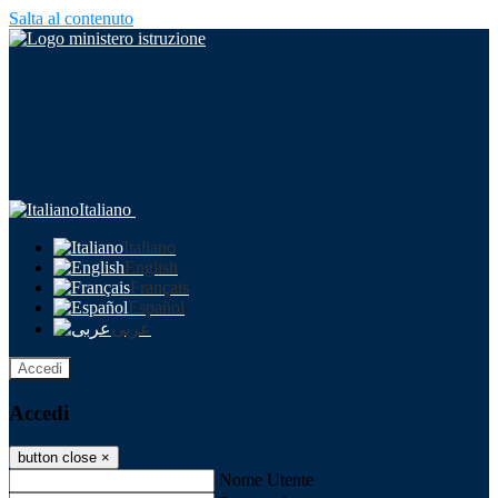
Salta al contenuto
Italiano
Italiano
English
Français
Español
عربى
Accedi
Accedi
button close
×
Nome Utente