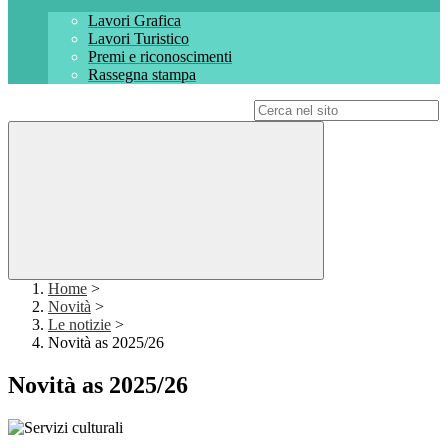
Lavori Grafica
Lavori Turistico
Premi e riconoscimenti
Rassegna stampa
Campo di ricerca per le pagine del sito
Home
>
Novità
>
Le notizie
>
Novità as 2025/26
Novità as 2025/26