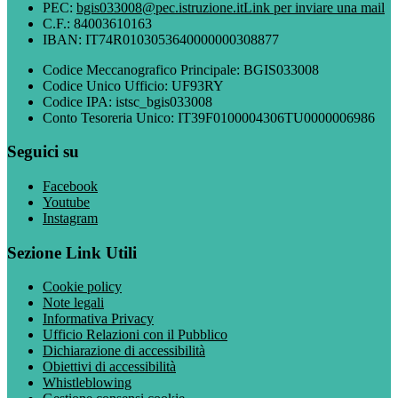
PEC:
bgis033008@pec.istruzione.it
Link per inviare una mail
C.F.: 84003610163
IBAN: IT74R0103053640000000308877
Codice Meccanografico Principale: BGIS033008
Codice Unico Ufficio: UF93RY
Codice IPA: istsc_bgis033008
Conto Tesoreria Unico: IT39F0100004306TU0000006986
Seguici su
Facebook
Youtube
Instagram
Sezione Link Utili
Cookie policy
Note legali
Informativa Privacy
Ufficio Relazioni con il Pubblico
Dichiarazione di accessibilità
Obiettivi di accessibilità
Whistleblowing