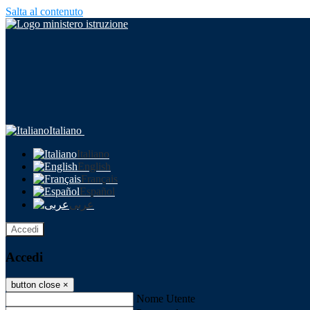
Salta al contenuto
Italiano
Italiano
English
Français
Español
عربى
Accedi
Accedi
button close
×
Nome Utente