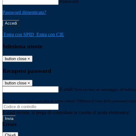
Password
Password dimenticata?
-
Entra con SPID
Entra con CIE
Seleziona utente
button close
×
Recupero password
button close
×
E-mail
Verrà inviato un messaggio all'indirizz
Non hai una e-mail associata al nome utente? Effettua il reset della password tram
E-mail inviata, si prega di controllare la casella di posta elettronica!
Errore
Chiudi