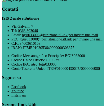
Contatti
ISIS Zenale e Butinone
Via Galvani, 7
Tel:
0363 303046
Email:
bgis033008@istruzione.it
Link per inviare una mail
PEC:
bgis033008@pec.istruzione.it
Link per inviare una mail
C.F.: 84003610163
IBAN: IT74R0103053640000000308877
Codice Meccanografico Principale: BGIS033008
Codice Unico Ufficio: UF93RY
Codice IPA: istsc_bgis033008
Conto Tesoreria Unico: IT39F0100004306TU0000006986
Seguici su
Facebook
Youtube
Instagram
Sezione Link Utili