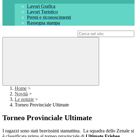
Lavori Grafica
Lavori Turistico
Premi e riconoscimenti
Rassegna stampa
Campo di ricerca per le pagine del sito
Home
>
Novità
>
Le notizie
>
Torneo Provinciale Ultimate
Torneo Provinciale Ultimate
I ragazzi sono stati bravissimi stamattina. La squadra dello Zenale si
è classificata prima al torneo provinciale di
Ultimate Frisbee