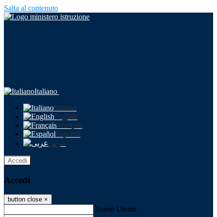
Salta al contenuto
Italiano
Italiano
English
Français
Español
عربى
Accedi
Accedi
button close
×
Nome Utente