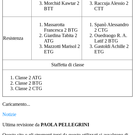
Morchid Kawtar 2
Raccuja Alessio 2
BTT
CTT
Massarotta
Spanò Alessandro
Francesca 2 BTG
2 CTG
Giardina Tabita 2
Ouedraogo R. A.
Resistenza
ATG
Latif 2 BTG
Mazzotti Marisol 2
Gastoldi Achille 2
ETG
ETG
Staffetta di classe
Classe 2 ATG
Classe 2 BTG
Classe 2 CTG
Caricamento...
Notizie
Ultima revisione da
PAOLA PELLEGRINI
Questo sito o gli strumenti terzi da questo utilizzati si avvalgono di