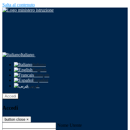
Salta al contenuto
Italiano
Italiano
English
Français
Español
عربى
Accedi
Accedi
button close
×
Nome Utente