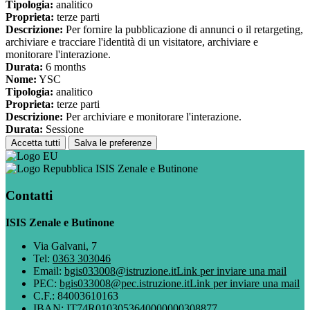
Tipologia:
analitico
Proprieta:
terze parti
Descrizione:
Per fornire la pubblicazione di annunci o il retargeting,
archiviare e tracciare l'identità di un visitatore, archiviare e
monitorare l'interazione.
Durata:
6 months
Nome:
YSC
Tipologia:
analitico
Proprieta:
terze parti
Descrizione:
Per archiviare e monitorare l'interazione.
Durata:
Sessione
Accetta tutti
Salva le preferenze
ISIS Zenale e Butinone
Contatti
ISIS Zenale e Butinone
Via Galvani, 7
Tel:
0363 303046
Email:
bgis033008@istruzione.it
Link per inviare una mail
PEC:
bgis033008@pec.istruzione.it
Link per inviare una mail
C.F.: 84003610163
IBAN: IT74R0103053640000000308877