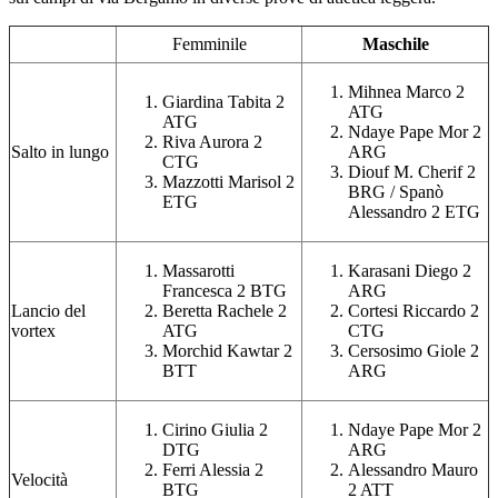
Femminile
Maschile
Mihnea Marco 2
Giardina Tabita 2
ATG
ATG
Ndaye Pape Mor 2
Riva Aurora 2
Salto in lungo
ARG
CTG
Diouf M. Cherif 2
Mazzotti Marisol 2
BRG / Spanò
ETG
Alessandro 2 ETG
Massarotti
Karasani Diego 2
Francesca 2 BTG
ARG
Lancio del
Beretta Rachele 2
Cortesi Riccardo 2
vortex
ATG
CTG
Morchid Kawtar 2
Cersosimo Giole 2
BTT
ARG
Cirino Giulia 2
Ndaye Pape Mor 2
DTG
ARG
Ferri Alessia 2
Alessandro Mauro
Velocità
BTG
2 ATT