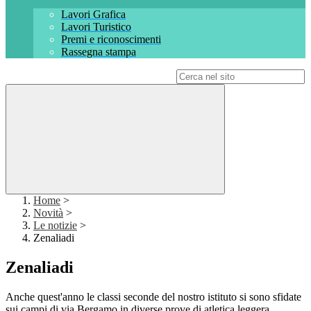
Lavori Grafica
Lavori Turistico
Premi e riconoscimenti
Rassegna stampa
Campo di ricerca per le pagine del sito
Home
>
Novità
>
Le notizie
>
Zenaliadi
Zenaliadi
Anche quest'anno le classi seconde del nostro istituto si sono sfidate
sui campi di via Bergamo in diverse prove di atletica leggera.