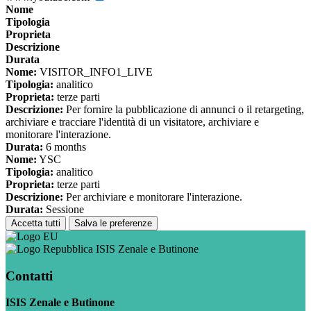
Nome
Tipologia
Proprieta
Descrizione
Durata
Nome:
VISITOR_INFO1_LIVE
Tipologia:
analitico
Proprieta:
terze parti
Descrizione:
Per fornire la pubblicazione di annunci o il retargeting,
archiviare e tracciare l'identità di un visitatore, archiviare e
monitorare l'interazione.
Durata:
6 months
Nome:
YSC
Tipologia:
analitico
Proprieta:
terze parti
Descrizione:
Per archiviare e monitorare l'interazione.
Durata:
Sessione
Accetta tutti
Salva le preferenze
ISIS Zenale e Butinone
Contatti
ISIS Zenale e Butinone