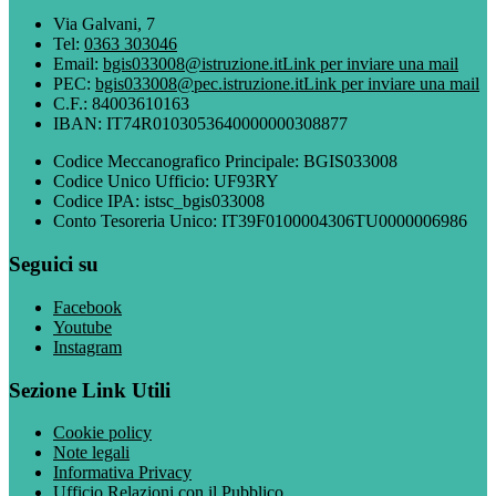
Via Galvani, 7
Tel:
0363 303046
Email:
bgis033008@istruzione.it
Link per inviare una mail
PEC:
bgis033008@pec.istruzione.it
Link per inviare una mail
C.F.: 84003610163
IBAN: IT74R0103053640000000308877
Codice Meccanografico Principale: BGIS033008
Codice Unico Ufficio: UF93RY
Codice IPA: istsc_bgis033008
Conto Tesoreria Unico: IT39F0100004306TU0000006986
Seguici su
Facebook
Youtube
Instagram
Sezione Link Utili
Cookie policy
Note legali
Informativa Privacy
Ufficio Relazioni con il Pubblico