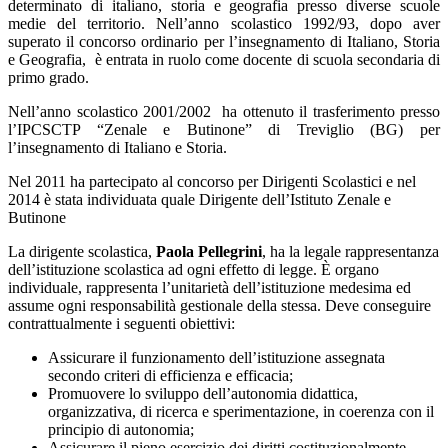
determinato di italiano, storia e geografia presso diverse scuole
medie del territorio. Nell’anno scolastico 1992/93, dopo aver
superato il concorso ordinario per l’insegnamento di Italiano, Storia
e Geografia,
è entrata in ruolo come docente di scuola secondaria di
primo grado.
Nell’anno scolastico 2001/2002
ha ottenuto il trasferimento presso
l’IPCSCTP “Zenale e Butinone” di Treviglio (BG) per
l’insegnamento di Italiano e Storia.
Nel 2011 ha partecipato al concorso per Dirigenti Scolastici e nel
2014 è stata individuata quale Dirigente dell’Istituto Zenale e
Butinone
La dirigente scolastica,
Paola Pellegrini
, ha la legale rappresentanza
dell’istituzione scolastica ad ogni effetto di legge. È organo
individuale, rappresenta l’unitarietà dell’istituzione medesima ed
assume ogni responsabilità gestionale della stessa. Deve conseguire
contrattualmente i seguenti obiettivi:
Assicurare il funzionamento dell’istituzione assegnata
secondo criteri di efficienza e efficacia;
Promuovere lo sviluppo dell’autonomia didattica,
organizzativa, di ricerca e sperimentazione, in coerenza con il
principio di autonomia;
Assicurare il pieno esercizio dei diritti costituzionalmente