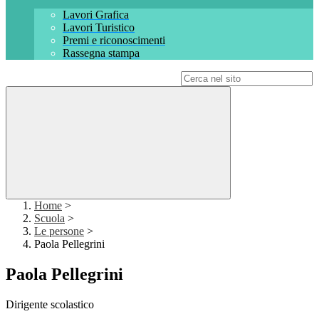
Lavori Grafica
Lavori Turistico
Premi e riconoscimenti
Rassegna stampa
Campo di ricerca per le pagine del sito
Home
>
Scuola
>
Le persone
>
Paola Pellegrini
Paola Pellegrini
Dirigente scolastico