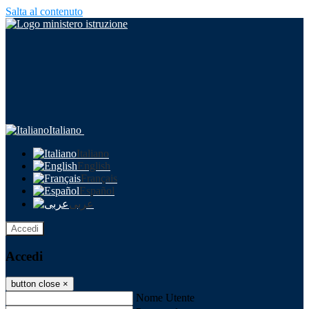
Salta al contenuto
Italiano
Italiano
English
Français
Español
عربى
Accedi
Accedi
button close
×
Nome Utente