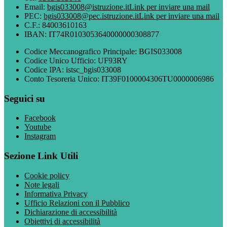
Email:
bgis033008@istruzione.it
Link per inviare una mail
PEC:
bgis033008@pec.istruzione.it
Link per inviare una mail
C.F.: 84003610163
IBAN: IT74R0103053640000000308877
Codice Meccanografico Principale: BGIS033008
Codice Unico Ufficio: UF93RY
Codice IPA: istsc_bgis033008
Conto Tesoreria Unico: IT39F0100004306TU0000006986
Seguici su
Facebook
Youtube
Instagram
Sezione Link Utili
Cookie policy
Note legali
Informativa Privacy
Ufficio Relazioni con il Pubblico
Dichiarazione di accessibilità
Obiettivi di accessibilità