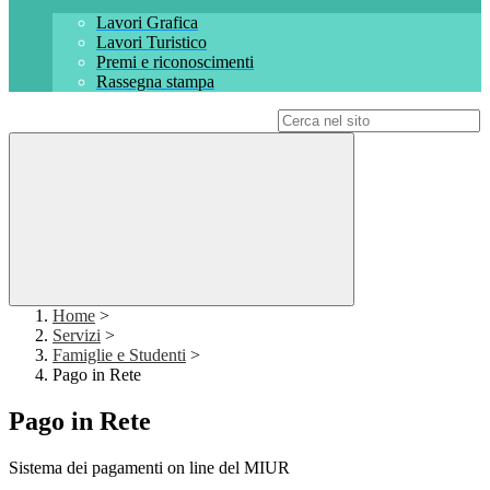
Lavori Grafica
Lavori Turistico
Premi e riconoscimenti
Rassegna stampa
Campo di ricerca per le pagine del sito
Home
>
Servizi
>
Famiglie e Studenti
>
Pago in Rete
Pago in Rete
Sistema dei pagamenti on line del MIUR