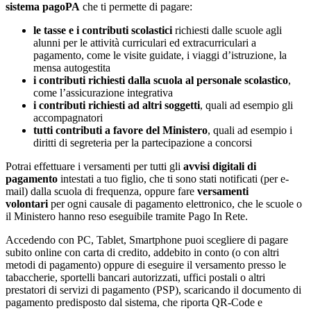
sistema pagoPA
che ti permette di pagare:
le tasse e i contributi scolastici
richiesti dalle scuole agli
alunni per le attività curriculari ed extracurriculari a
pagamento, come le visite guidate, i viaggi d’istruzione, la
mensa autogestita
i contributi richiesti dalla scuola al personale scolastico
,
come l’assicurazione integrativa
i contributi richiesti ad altri soggetti
, quali ad esempio gli
accompagnatori
tutti contributi a favore del Ministero
, quali ad esempio i
diritti di segreteria per la partecipazione a concorsi
Potrai effettuare i versamenti per tutti gli
avvisi digitali di
pagamento
intestati a tuo figlio, che ti sono stati notificati (per e-
mail) dalla scuola di frequenza, oppure fare
versamenti
volontari
per ogni causale di pagamento elettronico, che le scuole o
il Ministero hanno reso eseguibile tramite Pago In Rete.
Accedendo con PC, Tablet, Smartphone puoi scegliere di pagare
subito online con carta di credito, addebito in conto (o con altri
metodi di pagamento) oppure di eseguire il versamento presso le
tabaccherie, sportelli bancari autorizzati, uffici postali o altri
prestatori di servizi di pagamento (PSP), scaricando il documento di
pagamento predisposto dal sistema, che riporta QR-Code e