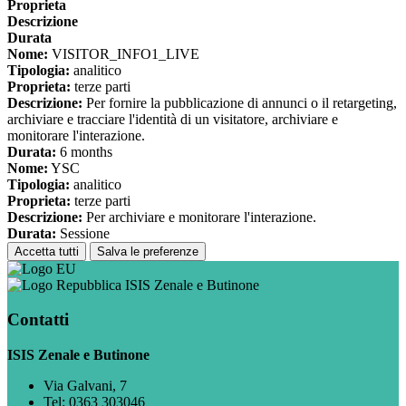
Proprieta
Descrizione
Durata
Nome:
VISITOR_INFO1_LIVE
Tipologia:
analitico
Proprieta:
terze parti
Descrizione:
Per fornire la pubblicazione di annunci o il retargeting,
archiviare e tracciare l'identità di un visitatore, archiviare e
monitorare l'interazione.
Durata:
6 months
Nome:
YSC
Tipologia:
analitico
Proprieta:
terze parti
Descrizione:
Per archiviare e monitorare l'interazione.
Durata:
Sessione
Accetta tutti
Salva le preferenze
ISIS Zenale e Butinone
Contatti
ISIS Zenale e Butinone
Via Galvani, 7
Tel:
0363 303046