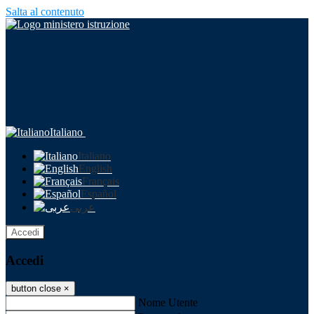
Salta al contenuto
Italiano
Italiano
English
Français
Español
عربى
Accedi
Accedi
button close
×
Nome Utente