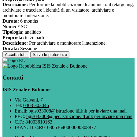
Descrizione:
Per fornire la pubblicazione di annunci o il retargeting,
archiviare e tracciare l'identità di un visitatore, archiviare e
monitorare l'interazione.
Durata:
6 months
Nome:
YSC
Tipologia:
analitico
Proprieta:
terze parti
Descrizione:
Per archiviare e monitorare l'interazione.
Durata:
Sessione
Accetta tutti
Salva le preferenze
ISIS Zenale e Butinone
Contatti
ISIS Zenale e Butinone
Via Galvani, 7
Tel:
0363 303046
Email:
bgis033008@istruzione.it
Link per inviare una mail
PEC:
bgis033008@pec.istruzione.it
Link per inviare una mail
C.F.: 84003610163
IBAN: IT74R0103053640000000308877