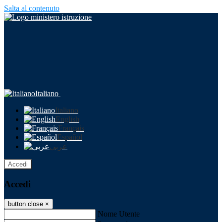
Salta al contenuto
Italiano
Italiano
English
Français
Español
عربى
Accedi
Accedi
button close
×
Nome Utente