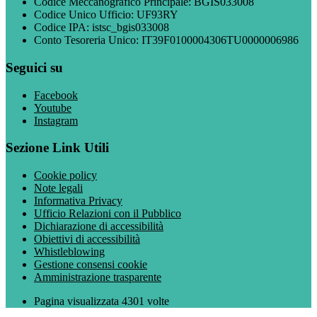
Codice Meccanografico Principale: BGIS033008
Codice Unico Ufficio: UF93RY
Codice IPA: istsc_bgis033008
Conto Tesoreria Unico: IT39F0100004306TU0000006986
Seguici su
Facebook
Youtube
Instagram
Sezione Link Utili
Cookie policy
Note legali
Informativa Privacy
Ufficio Relazioni con il Pubblico
Dichiarazione di accessibilità
Obiettivi di accessibilità
Whistleblowing
Gestione consensi cookie
Amministrazione trasparente
Pagina visualizzata
4301
volte