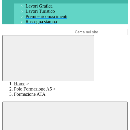
Lavori Grafica
Lavori Turistico
Premi e riconoscimenti
Rassegna stampa
Campo di ricerca per le pagine del sito
Home
>
Polo Formazione A5
>
Formazione ATA