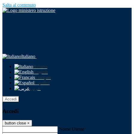
Salta al contenuto
Italiano
Italiano
English
Français
Español
عربى
Accedi
Accedi
button close
×
Nome Utente