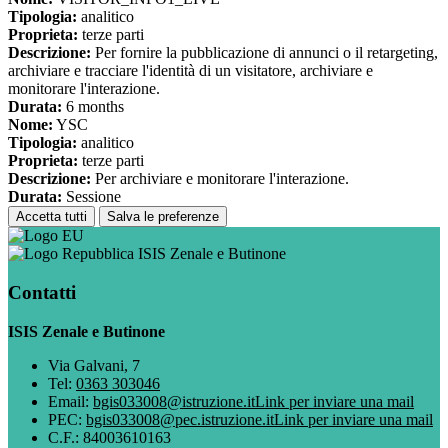
Tipologia:
analitico
Proprieta:
terze parti
Descrizione:
Per fornire la pubblicazione di annunci o il retargeting,
archiviare e tracciare l'identità di un visitatore, archiviare e
monitorare l'interazione.
Durata:
6 months
Nome:
YSC
Tipologia:
analitico
Proprieta:
terze parti
Descrizione:
Per archiviare e monitorare l'interazione.
Durata:
Sessione
Accetta tutti
Salva le preferenze
ISIS Zenale e Butinone
Contatti
ISIS Zenale e Butinone
Via Galvani, 7
Tel:
0363 303046
Email:
bgis033008@istruzione.it
Link per inviare una mail
PEC:
bgis033008@pec.istruzione.it
Link per inviare una mail
C.F.: 84003610163