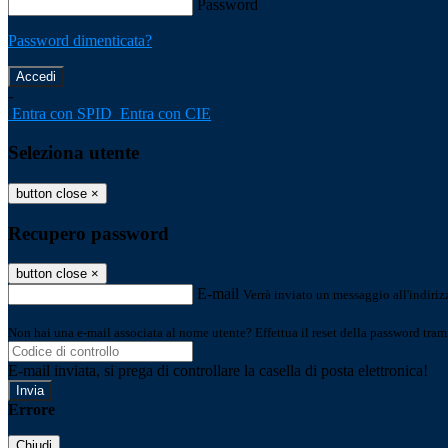
Password
Password dimenticata?
-
Entra con SPID
Entra con CIE
Seleziona utente
button close
×
Recupero password
button close
×
E-mail
Verrà inviato un messaggio all'indirizz
Non hai una e-mail associata al nome utente? Effettua il reset della password tram
E-mail inviata, si prega di controllare la casella di posta elettronica!
Errore
Chiudi