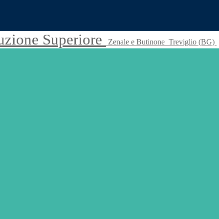
truzione Superiore
Zenale e Butinone
Treviglio (BG)