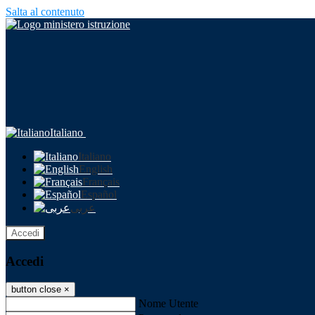
Salta al contenuto
Italiano
Italiano
English
Français
Español
عربى
Accedi
Accedi
button close
×
Nome Utente