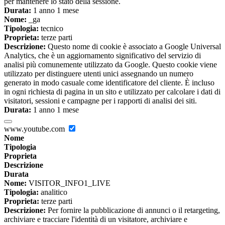
per mantenere lo stato della sessione.
Durata:
1 anno 1 mese
Nome:
_ga
Tipologia:
tecnico
Proprieta:
terze parti
Descrizione:
Questo nome di cookie è associato a Google Universal
Analytics, che è un aggiornamento significativo del servizio di
analisi più comunemente utilizzato da Google. Questo cookie viene
utilizzato per distinguere utenti unici assegnando un numero
generato in modo casuale come identificatore del cliente. È incluso
in ogni richiesta di pagina in un sito e utilizzato per calcolare i dati di
visitatori, sessioni e campagne per i rapporti di analisi dei siti.
Durata:
1 anno 1 mese
www.youtube.com
Nome
Tipologia
Proprieta
Descrizione
Durata
Nome:
VISITOR_INFO1_LIVE
Tipologia:
analitico
Proprieta:
terze parti
Descrizione:
Per fornire la pubblicazione di annunci o il retargeting,
archiviare e tracciare l'identità di un visitatore, archiviare e