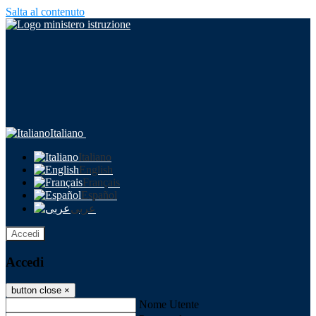
Salta al contenuto
Italiano
Italiano
English
Français
Español
عربى
Accedi
Accedi
button close
×
Nome Utente