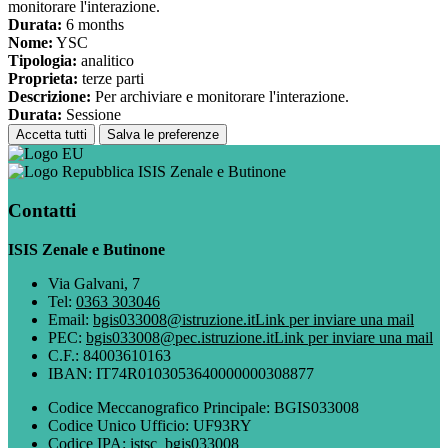
monitorare l'interazione.
Durata:
6 months
Nome:
YSC
Tipologia:
analitico
Proprieta:
terze parti
Descrizione:
Per archiviare e monitorare l'interazione.
Durata:
Sessione
Accetta tutti
Salva le preferenze
ISIS Zenale e Butinone
Contatti
ISIS Zenale e Butinone
Via Galvani, 7
Tel:
0363 303046
Email:
bgis033008@istruzione.it
Link per inviare una mail
PEC:
bgis033008@pec.istruzione.it
Link per inviare una mail
C.F.: 84003610163
IBAN: IT74R0103053640000000308877
Codice Meccanografico Principale: BGIS033008
Codice Unico Ufficio: UF93RY
Codice IPA: istsc_bgis033008