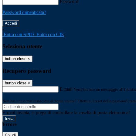
Password
Password dimenticata?
-
Entra con SPID
Entra con CIE
Seleziona utente
button close
×
Recupero password
button close
×
E-mail
Verrà inviato un messaggio all'indirizz
Non hai una e-mail associata al nome utente? Effettua il reset della password tram
E-mail inviata, si prega di controllare la casella di posta elettronica!
Errore
Chiudi