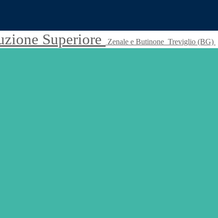
truzione Superiore
Zenale e Butinone
Treviglio (BG)