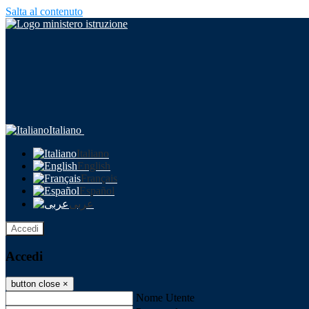
Salta al contenuto
Italiano
Italiano
English
Français
Español
عربى
Accedi
Accedi
button close
×
Nome Utente