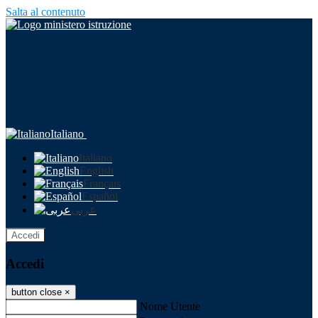
Salta al contenuto
Italiano
Italiano
English
Français
Español
عربى
Accedi
Accedi
button close
×
Nome Utente