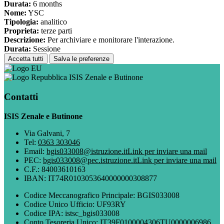
Durata:
6 months
Nome:
YSC
Tipologia:
analitico
Proprieta:
terze parti
Descrizione:
Per archiviare e monitorare l'interazione.
Durata:
Sessione
Accetta tutti
Salva le preferenze
ISIS Zenale e Butinone
Contatti
ISIS Zenale e Butinone
Via Galvani, 7
Tel:
0363 303046
Email:
bgis033008@istruzione.it
Link per inviare una mail
PEC:
bgis033008@pec.istruzione.it
Link per inviare una mail
C.F.: 84003610163
IBAN: IT74R0103053640000000308877
Codice Meccanografico Principale: BGIS033008
Codice Unico Ufficio: UF93RY
Codice IPA: istsc_bgis033008
Conto Tesoreria Unico: IT39F0100004306TU0000006986