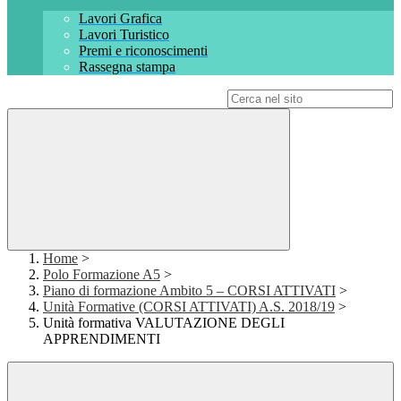
Lavori Grafica
Lavori Turistico
Premi e riconoscimenti
Rassegna stampa
Campo di ricerca per le pagine del sito
Home
>
Polo Formazione A5
>
Piano di formazione Ambito 5 – CORSI ATTIVATI
>
Unità Formative (CORSI ATTIVATI) A.S. 2018/19
>
Unità formativa VALUTAZIONE DEGLI
APPRENDIMENTI