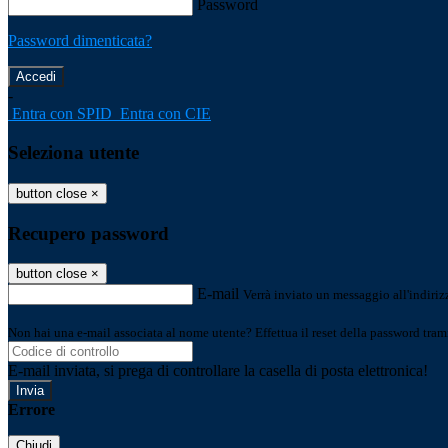
Password
Password dimenticata?
-
Entra con SPID
Entra con CIE
Seleziona utente
button close
×
Recupero password
button close
×
E-mail
Verrà inviato un messaggio all'indirizz
Non hai una e-mail associata al nome utente? Effettua il reset della password tram
E-mail inviata, si prega di controllare la casella di posta elettronica!
Errore
Chiudi