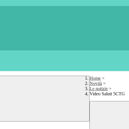
Home
>
Novità
>
Le notizie
>
Video Saluti 5CTG