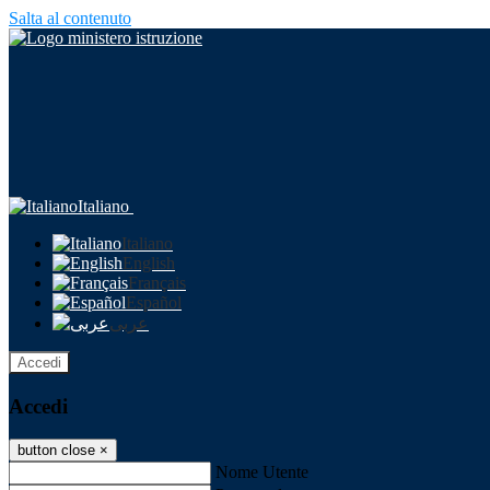
Salta al contenuto
Italiano
Italiano
English
Français
Español
عربى
Accedi
Accedi
button close
×
Nome Utente