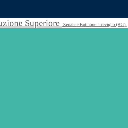
truzione Superiore
Zenale e Butinone
Treviglio (BG)