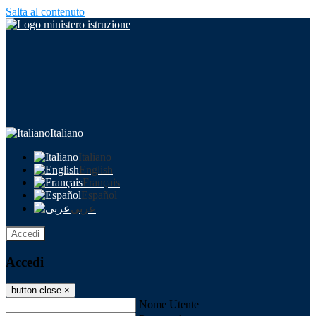
Salta al contenuto
Italiano
Italiano
English
Français
Español
عربى
Accedi
Accedi
button close
×
Nome Utente