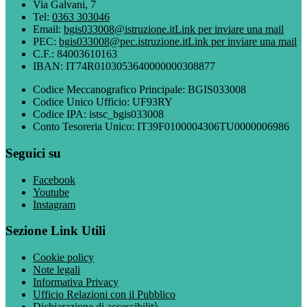
Via Galvani, 7
Tel:
0363 303046
Email:
bgis033008@istruzione.it
Link per inviare una mail
PEC:
bgis033008@pec.istruzione.it
Link per inviare una mail
C.F.: 84003610163
IBAN: IT74R0103053640000000308877
Codice Meccanografico Principale: BGIS033008
Codice Unico Ufficio: UF93RY
Codice IPA: istsc_bgis033008
Conto Tesoreria Unico: IT39F0100004306TU0000006986
Seguici su
Facebook
Youtube
Instagram
Sezione Link Utili
Cookie policy
Note legali
Informativa Privacy
Ufficio Relazioni con il Pubblico
Dichiarazione di accessibilità