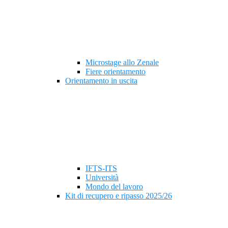
Microstage allo Zenale
Fiere orientamento
Orientamento in uscita
IFTS-ITS
Università
Mondo del lavoro
Kit di recupero e ripasso 2025/26