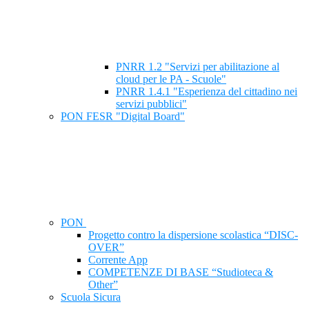
PNRR 1.2 "Servizi per abilitazione al
cloud per le PA - Scuole"
PNRR 1.4.1 "Esperienza del cittadino nei
servizi pubblici"
PON FESR "Digital Board"
PON
Progetto contro la dispersione scolastica “DISC-
OVER”
Corrente App
COMPETENZE DI BASE “Studioteca &
Other”
Scuola Sicura