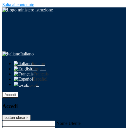
Salta al contenuto
Italiano
Italiano
English
Français
Español
عربى
Accedi
Accedi
button close
×
Nome Utente