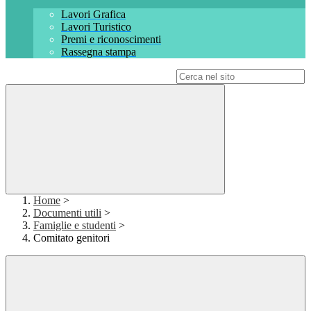
Lavori Grafica
Lavori Turistico
Premi e riconoscimenti
Rassegna stampa
Campo di ricerca per le pagine del sito
Home
>
Documenti utili
>
Famiglie e studenti
>
Comitato genitori