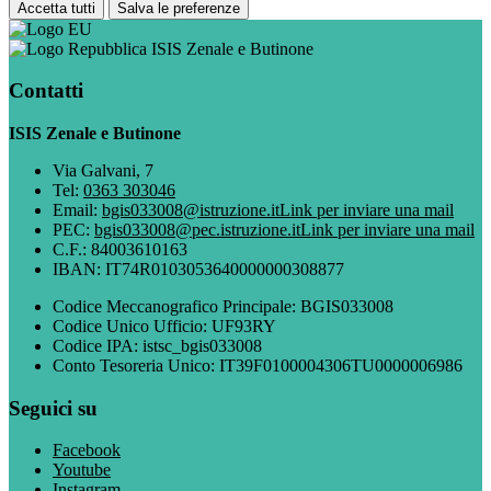
Accetta tutti
Salva le preferenze
ISIS Zenale e Butinone
Contatti
ISIS Zenale e Butinone
Via Galvani, 7
Tel:
0363 303046
Email:
bgis033008@istruzione.it
Link per inviare una mail
PEC:
bgis033008@pec.istruzione.it
Link per inviare una mail
C.F.: 84003610163
IBAN: IT74R0103053640000000308877
Codice Meccanografico Principale: BGIS033008
Codice Unico Ufficio: UF93RY
Codice IPA: istsc_bgis033008
Conto Tesoreria Unico: IT39F0100004306TU0000006986
Seguici su
Facebook
Youtube
Instagram