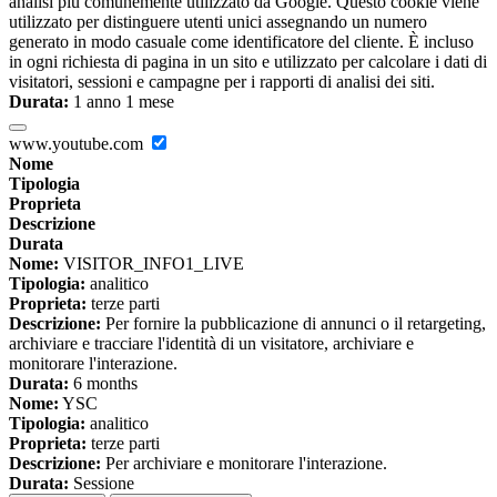
analisi più comunemente utilizzato da Google. Questo cookie viene
utilizzato per distinguere utenti unici assegnando un numero
generato in modo casuale come identificatore del cliente. È incluso
in ogni richiesta di pagina in un sito e utilizzato per calcolare i dati di
visitatori, sessioni e campagne per i rapporti di analisi dei siti.
Durata:
1 anno 1 mese
www.youtube.com
Nome
Tipologia
Proprieta
Descrizione
Durata
Nome:
VISITOR_INFO1_LIVE
Tipologia:
analitico
Proprieta:
terze parti
Descrizione:
Per fornire la pubblicazione di annunci o il retargeting,
archiviare e tracciare l'identità di un visitatore, archiviare e
monitorare l'interazione.
Durata:
6 months
Nome:
YSC
Tipologia:
analitico
Proprieta:
terze parti
Descrizione:
Per archiviare e monitorare l'interazione.
Durata:
Sessione