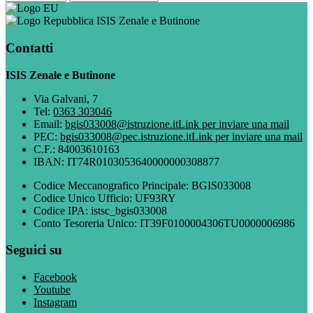
ISIS Zenale e Butinone
Contatti
ISIS Zenale e Butinone
Via Galvani, 7
Tel:
0363 303046
Email:
bgis033008@istruzione.it
Link per inviare una mail
PEC:
bgis033008@pec.istruzione.it
Link per inviare una mail
C.F.: 84003610163
IBAN: IT74R0103053640000000308877
Codice Meccanografico Principale: BGIS033008
Codice Unico Ufficio: UF93RY
Codice IPA: istsc_bgis033008
Conto Tesoreria Unico: IT39F0100004306TU0000006986
Seguici su
Facebook
Youtube
Instagram