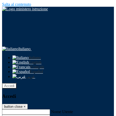
Salta al contenuto
Italiano
Italiano
English
Français
Español
عربى
Accedi
Accedi
button close
×
Nome Utente