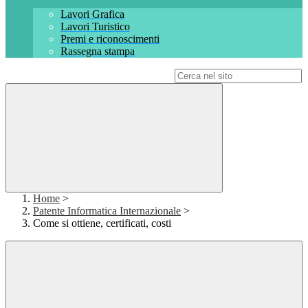
Lavori Grafica
Lavori Turistico
Premi e riconoscimenti
Rassegna stampa
Campo di ricerca per le pagine del sito
Home
>
Patente Informatica Internazionale
>
Come si ottiene, certificati, costi