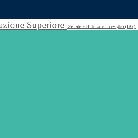
truzione Superiore
Zenale e Butinone
Treviglio (BG)