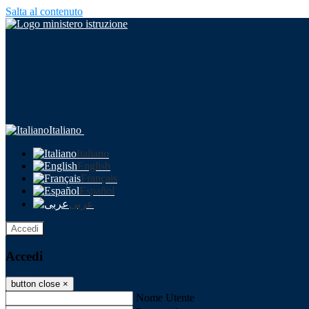
Salta al contenuto
Italiano
Italiano
English
Français
Español
عربى
Accedi
Accedi
button close
×
Nome Utente