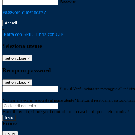
Password
Password dimenticata?
-
Entra con SPID
Entra con CIE
Seleziona utente
button close
×
Recupero password
button close
×
E-mail
Verrà inviato un messaggio all'indirizz
Non hai una e-mail associata al nome utente? Effettua il reset della password tram
E-mail inviata, si prega di controllare la casella di posta elettronica!
Errore
Chiudi