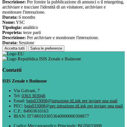
Descrizione:
Per fornire la pubblicazione di annunci o il retargeting,
archiviare e tracciare l'identità di un visitatore, archiviare e
monitorare l'interazione.
Durata:
6 months
Nome:
YSC
Tipologia:
analitico
Proprieta:
terze parti
Descrizione:
Per archiviare e monitorare l'interazione.
Durata:
Sessione
Accetta tutti
Salva le preferenze
ISIS Zenale e Butinone
Contatti
ISIS Zenale e Butinone
Via Galvani, 7
Tel:
0363 303046
Email:
bgis033008@istruzione.it
Link per inviare una mail
PEC:
bgis033008@pec.istruzione.it
Link per inviare una mail
C.F.: 84003610163
IBAN: IT74R0103053640000000308877
Codice Meccanografico Principale: BGIS033008