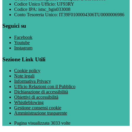
Codice Unico Ufficio: UF93RY
Codice IPA: istsc_bgis033008
Conto Tesoreria Unico: IT39F0100004306TU0000006986
Seguici su
Facebook
Youtube
Instagram
Sezione Link Utili
Cookie policy
Note legali
Informativa Privacy
Ufficio Relazioni con il Pubblico
Dichiarazione di accessibilità
Obiettivi di accessibilità
Whistleblowing
Gestione consensi cookie
Amministrazione trasparente
Pagina visualizzata
3033
volte