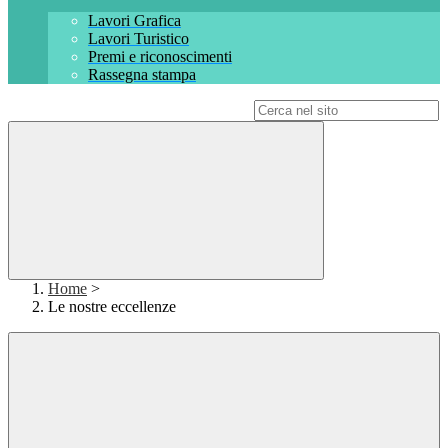
Lavori Grafica
Lavori Turistico
Premi e riconoscimenti
Rassegna stampa
Campo di ricerca per le pagine del sito
Home
>
Le nostre eccellenze