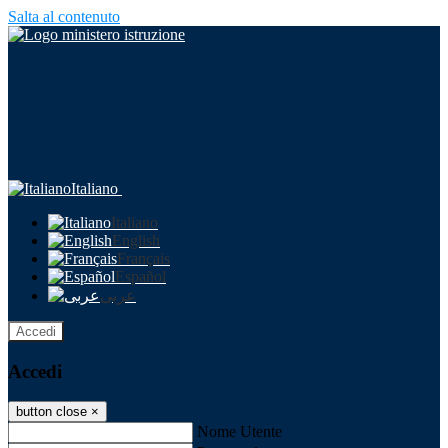
Salta al contenuto
Italiano
Italiano
English
Français
Español
عربى
Accedi
Accedi
button close
×
Nome Utente