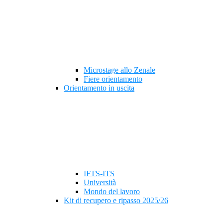
Microstage allo Zenale
Fiere orientamento
Orientamento in uscita
IFTS-ITS
Università
Mondo del lavoro
Kit di recupero e ripasso 2025/26