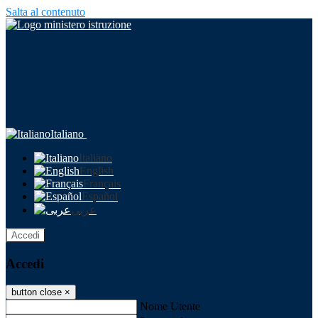
Salta al contenuto
Italiano
Italiano
English
Français
Español
عربى
Accedi
Accedi
button close
×
Nome Utente