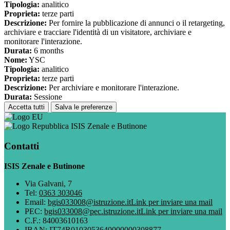
Tipologia:
analitico
Proprieta:
terze parti
Descrizione:
Per fornire la pubblicazione di annunci o il retargeting,
archiviare e tracciare l'identità di un visitatore, archiviare e
monitorare l'interazione.
Durata:
6 months
Nome:
YSC
Tipologia:
analitico
Proprieta:
terze parti
Descrizione:
Per archiviare e monitorare l'interazione.
Durata:
Sessione
Accetta tutti
Salva le preferenze
ISIS Zenale e Butinone
Contatti
ISIS Zenale e Butinone
Via Galvani, 7
Tel:
0363 303046
Email:
bgis033008@istruzione.it
Link per inviare una mail
PEC:
bgis033008@pec.istruzione.it
Link per inviare una mail
C.F.: 84003610163
IBAN: IT74R0103053640000000308877