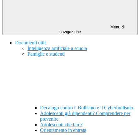
Menu di
navigazione
Documenti utili
Intelligenza artificiale a scuola
Famiglie e studenti
Decalogo contro il Bullismo e il Cyberbullismo
Adolescenti già dipendenti? Comprendere per
prevenire
Adolescenti che fare?
Orientamento in entrata