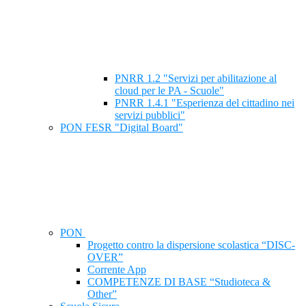
PNRR 1.2 "Servizi per abilitazione al
cloud per le PA - Scuole"
PNRR 1.4.1 "Esperienza del cittadino nei
servizi pubblici"
PON FESR "Digital Board"
PON
Progetto contro la dispersione scolastica “DISC-
OVER”
Corrente App
COMPETENZE DI BASE “Studioteca &
Other”