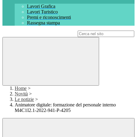
Lavori Grafica
Lavori Turistico
Premi e riconoscimenti
Rassegna stampa
Campo di ricerca per le pagine del sito
Home
>
Novità
>
Le notizie
>
Animatore digitale: formazione del personale interno
M4C1I2.1-2022-941-P-4205