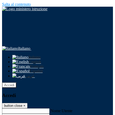
Salta al contenuto
Italiano
Italiano
English
Français
Español
عربى
Accedi
Accedi
button close
×
Nome Utente