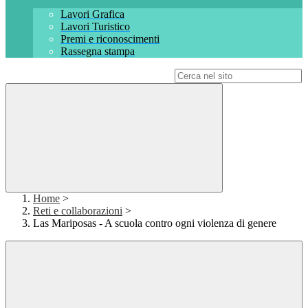
Lavori Grafica
Lavori Turistico
Premi e riconoscimenti
Rassegna stampa
Campo di ricerca per le pagine del sito
Home
>
Reti e collaborazioni
>
Las Mariposas - A scuola contro ogni violenza di genere