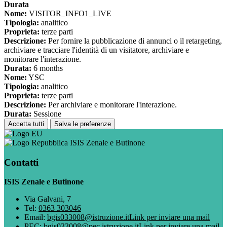
Durata
Nome:
VISITOR_INFO1_LIVE
Tipologia:
analitico
Proprieta:
terze parti
Descrizione:
Per fornire la pubblicazione di annunci o il retargeting,
archiviare e tracciare l'identità di un visitatore, archiviare e
monitorare l'interazione.
Durata:
6 months
Nome:
YSC
Tipologia:
analitico
Proprieta:
terze parti
Descrizione:
Per archiviare e monitorare l'interazione.
Durata:
Sessione
Accetta tutti
Salva le preferenze
ISIS Zenale e Butinone
Contatti
ISIS Zenale e Butinone
Via Galvani, 7
Tel:
0363 303046
Email:
bgis033008@istruzione.it
Link per inviare una mail
PEC:
bgis033008@pec.istruzione.it
Link per inviare una mail