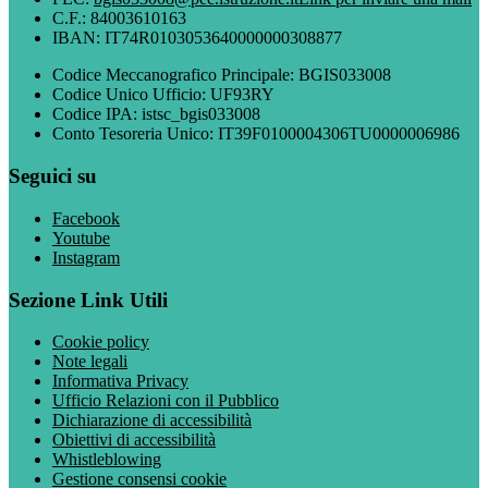
C.F.: 84003610163
IBAN: IT74R0103053640000000308877
Codice Meccanografico Principale: BGIS033008
Codice Unico Ufficio: UF93RY
Codice IPA: istsc_bgis033008
Conto Tesoreria Unico: IT39F0100004306TU0000006986
Seguici su
Facebook
Youtube
Instagram
Sezione Link Utili
Cookie policy
Note legali
Informativa Privacy
Ufficio Relazioni con il Pubblico
Dichiarazione di accessibilità
Obiettivi di accessibilità
Whistleblowing
Gestione consensi cookie