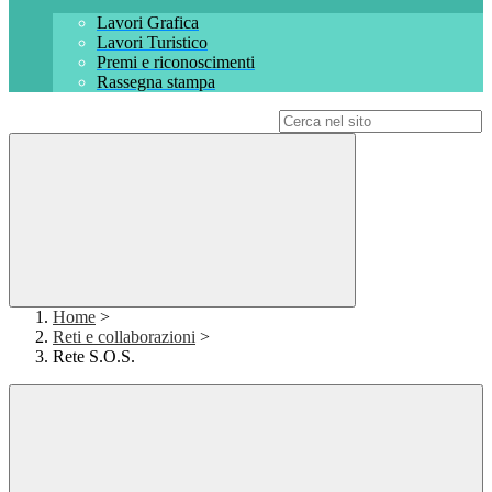
Lavori Grafica
Lavori Turistico
Premi e riconoscimenti
Rassegna stampa
Campo di ricerca per le pagine del sito
Home
>
Reti e collaborazioni
>
Rete S.O.S.