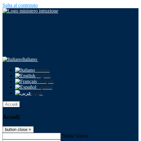
Salta al contenuto
Italiano
Italiano
English
Français
Español
عربى
Accedi
Accedi
button close
×
Nome Utente