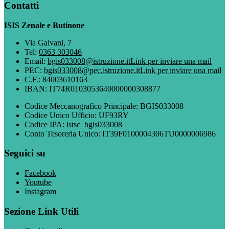
Contatti
ISIS Zenale e Butinone
Via Galvani, 7
Tel:
0363 303046
Email:
bgis033008@istruzione.it
Link per inviare una mail
PEC:
bgis033008@pec.istruzione.it
Link per inviare una mail
C.F.: 84003610163
IBAN: IT74R0103053640000000308877
Codice Meccanografico Principale: BGIS033008
Codice Unico Ufficio: UF93RY
Codice IPA: istsc_bgis033008
Conto Tesoreria Unico: IT39F0100004306TU0000006986
Seguici su
Facebook
Youtube
Instagram
Sezione Link Utili