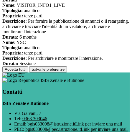
Nome:
VISITOR_INFO1_LIVE
Tipologia:
analitico
Proprieta:
terze parti
Descrizione:
Per fornire la pubblicazione di annunci o il retargeting,
archiviare e tracciare l'identità di un visitatore, archiviare e
monitorare l'interazione.
Durata:
6 months
Nome:
YSC
Tipologia:
analitico
Proprieta:
terze parti
Descrizione:
Per archiviare e monitorare l'interazione.
Durata:
Sessione
Accetta tutti
Salva le preferenze
ISIS Zenale e Butinone
Contatti
ISIS Zenale e Butinone
Via Galvani, 7
Tel:
0363 303046
Email:
bgis033008@istruzione.it
Link per inviare una mail
PEC:
bgis033008@pec.istruzione.it
Link per inviare una mail