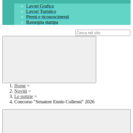
Lavori Grafica
Lavori Turistico
Premi e riconoscimenti
Rassegna stampa
Campo di ricerca per le pagine del sito
Home
>
Novità
>
Le notizie
>
Concorso "Senatore Ennio Colleoni" 2026