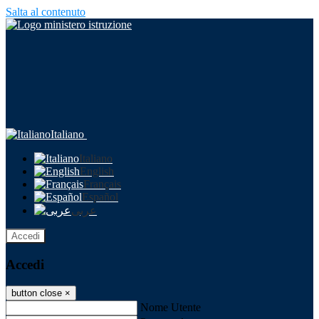
Salta al contenuto
Italiano
Italiano
English
Français
Español
عربى
Accedi
Accedi
button close
×
Nome Utente