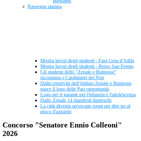
Bergamo
Rassegna stampa
Mostra lavori degli studenti - Fara Gera d'Adda
Mostra lavori degli studenti - Berzo San Fermo
Gli studenti dello "Zenale e Butinone"
incontrano i Carabinieri del Noe
Dalla creatività dell’Istituto Zenale e Butinone
nasce il logo delle Pari opportunità
Logo per il garante per l'infanzia e l'adolescenza
Dallo Zenale 14 manifesti danteschi
La città diventa un'escape room per dire no al
gioco d'azzardo
Concorso "Senatore Ennio Colleoni"
2026