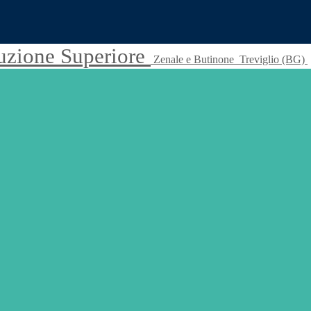
truzione Superiore
Zenale e Butinone
Treviglio (BG)