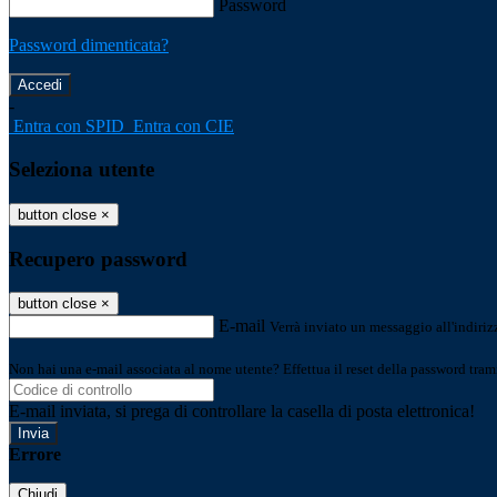
Password
Password dimenticata?
-
Entra con SPID
Entra con CIE
Seleziona utente
button close
×
Recupero password
button close
×
E-mail
Verrà inviato un messaggio all'indirizz
Non hai una e-mail associata al nome utente? Effettua il reset della password tram
E-mail inviata, si prega di controllare la casella di posta elettronica!
Errore
Chiudi