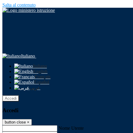
Salta al contenuto
Italiano
Italiano
English
Français
Español
عربى
Accedi
Accedi
button close
×
Nome Utente