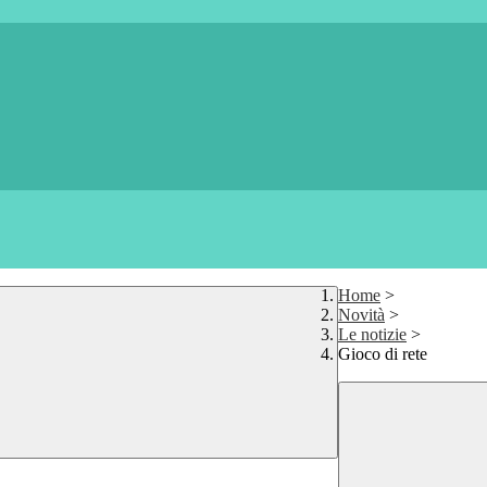
Home
>
Novità
>
Le notizie
>
Gioco di rete