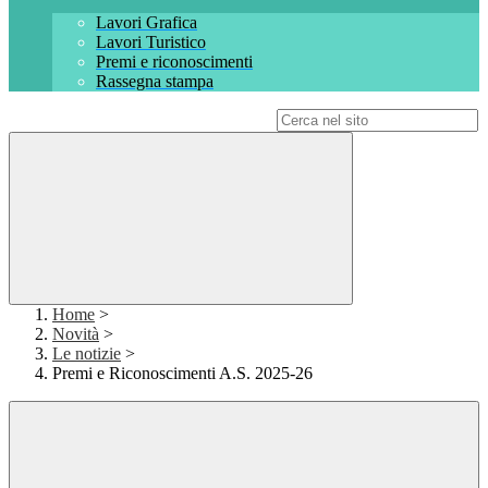
Lavori Grafica
Lavori Turistico
Premi e riconoscimenti
Rassegna stampa
Campo di ricerca per le pagine del sito
Home
>
Novità
>
Le notizie
>
Premi e Riconoscimenti A.S. 2025-26