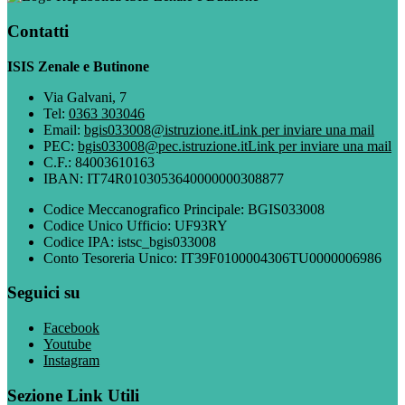
Contatti
ISIS Zenale e Butinone
Via Galvani, 7
Tel:
0363 303046
Email:
bgis033008@istruzione.it
Link per inviare una mail
PEC:
bgis033008@pec.istruzione.it
Link per inviare una mail
C.F.: 84003610163
IBAN: IT74R0103053640000000308877
Codice Meccanografico Principale: BGIS033008
Codice Unico Ufficio: UF93RY
Codice IPA: istsc_bgis033008
Conto Tesoreria Unico: IT39F0100004306TU0000006986
Seguici su
Facebook
Youtube
Instagram
Sezione Link Utili