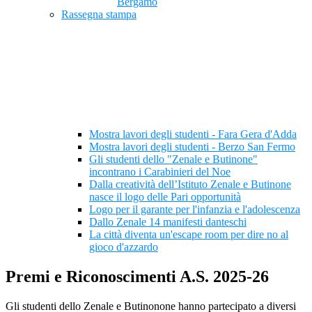
Bergamo
Rassegna stampa
Mostra lavori degli studenti - Fara Gera d'Adda
Mostra lavori degli studenti - Berzo San Fermo
Gli studenti dello "Zenale e Butinone"
incontrano i Carabinieri del Noe
Dalla creatività dell’Istituto Zenale e Butinone
nasce il logo delle Pari opportunità
Logo per il garante per l'infanzia e l'adolescenza
Dallo Zenale 14 manifesti danteschi
La città diventa un'escape room per dire no al
gioco d'azzardo
Premi e Riconoscimenti A.S. 2025-26
Gli studenti dello Zenale e Butinonone hanno partecipato a diversi