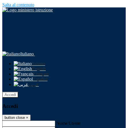
Salta al contenuto
Italiano
Italiano
English
Français
Español
عربى
Accedi
Accedi
button close
×
Nome Utente