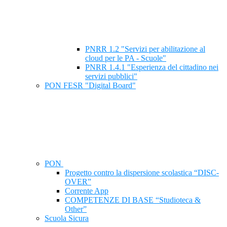
PNRR 1.2 "Servizi per abilitazione al
cloud per le PA - Scuole"
PNRR 1.4.1 "Esperienza del cittadino nei
servizi pubblici"
PON FESR "Digital Board"
PON
Progetto contro la dispersione scolastica “DISC-
OVER”
Corrente App
COMPETENZE DI BASE “Studioteca &
Other”
Scuola Sicura