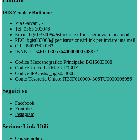
Contatti
ISIS Zenale e Butinone
Via Galvani, 7
Tel:
0363 303046
Email:
bgis033008@istruzione.it
Link per inviare una mail
PEC:
bgis033008@pec.istruzione.it
Link per inviare una mail
C.F.: 84003610163
IBAN: IT74R0103053640000000308877
Codice Meccanografico Principale: BGIS033008
Codice Unico Ufficio: UF93RY
Codice IPA: istsc_bgis033008
Conto Tesoreria Unico: IT39F0100004306TU0000006986
Seguici su
Facebook
Youtube
Instagram
Sezione Link Utili
Cookie policy