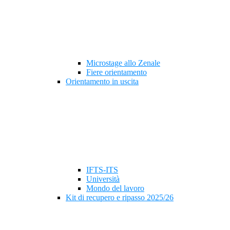
Microstage allo Zenale
Fiere orientamento
Orientamento in uscita
IFTS-ITS
Università
Mondo del lavoro
Kit di recupero e ripasso 2025/26