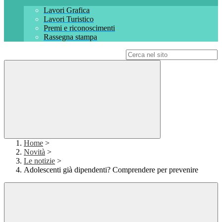
Lavori Grafica
Lavori Turistico
Premi e riconoscimenti
Rassegna stampa
Campo di ricerca per le pagine del sito
Home
>
Novità
>
Le notizie
>
Adolescenti già dipendenti? Comprendere per prevenire