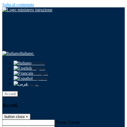
Salta al contenuto
Italiano
Italiano
English
Français
Español
عربى
Accedi
Accedi
button close
×
Nome Utente