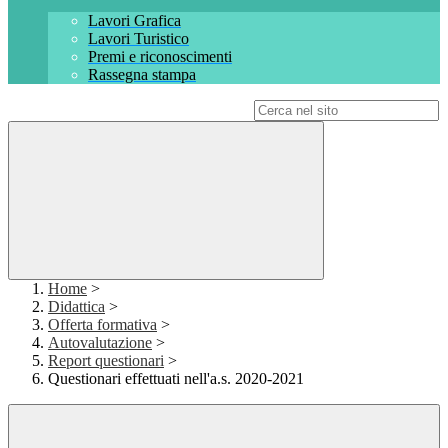
Lavori Grafica
Lavori Turistico
Premi e riconoscimenti
Rassegna stampa
Campo di ricerca per le pagine del sito
Home
>
Didattica
>
Offerta formativa
>
Autovalutazione
>
Report questionari
>
Questionari effettuati nell'a.s. 2020-2021