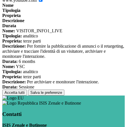
www.youtube.com
Nome
Tipologia
Proprieta
Descrizione
Durata
Nome:
VISITOR_INFO1_LIVE
Tipologia:
analitico
Proprieta:
terze parti
Descrizione:
Per fornire la pubblicazione di annunci o il retargeting,
archiviare e tracciare l'identità di un visitatore, archiviare e
monitorare l'interazione.
Durata:
6 months
Nome:
YSC
Tipologia:
analitico
Proprieta:
terze parti
Descrizione:
Per archiviare e monitorare l'interazione.
Durata:
Sessione
Accetta tutti
Salva le preferenze
ISIS Zenale e Butinone
Contatti
ISIS Zenale e Butinone