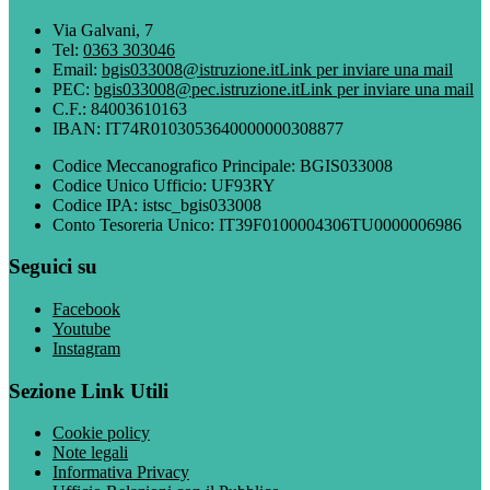
Via Galvani, 7
Tel:
0363 303046
Email:
bgis033008@istruzione.it
Link per inviare una mail
PEC:
bgis033008@pec.istruzione.it
Link per inviare una mail
C.F.: 84003610163
IBAN: IT74R0103053640000000308877
Codice Meccanografico Principale: BGIS033008
Codice Unico Ufficio: UF93RY
Codice IPA: istsc_bgis033008
Conto Tesoreria Unico: IT39F0100004306TU0000006986
Seguici su
Facebook
Youtube
Instagram
Sezione Link Utili
Cookie policy
Note legali
Informativa Privacy