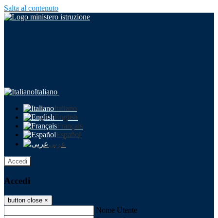
Salta al contenuto
Italiano
Italiano
English
Français
Español
عربى
Accedi
Accedi
button close
×
Nome Utente