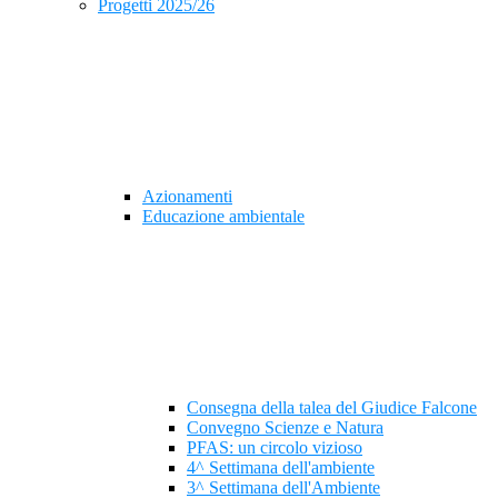
Progetti 2025/26
Azionamenti
Educazione ambientale
Consegna della talea del Giudice Falcone
Convegno Scienze e Natura
PFAS: un circolo vizioso
4^ Settimana dell'ambiente
3^ Settimana dell'Ambiente