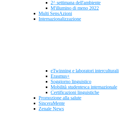
2^ settimana dell'ambiente
M'illumino di meno 2022
Multi SensAzioni
Internazionalizzazione
eTwinning e laboratori interculturali
Erasmus+
Soggiorno linguistico
Mobilità studentesca internazionale
Certificazioni linguistiche
Promozione alla salute
SinceraMente
Zenale News