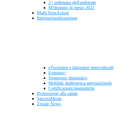
2^ settimana dell'ambiente
M'illumino di meno 2022
Multi SensAzioni
Internazionalizzazione
eTwinning e laboratori interculturali
Erasmus+
Soggiorno linguistico
Mobilità studentesca internazionale
Certificazioni linguistiche
Promozione alla salute
SinceraMente
Zenale News