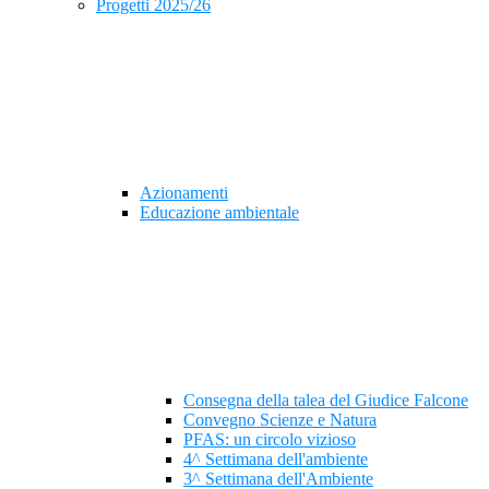
Progetti 2025/26
Azionamenti
Educazione ambientale
Consegna della talea del Giudice Falcone
Convegno Scienze e Natura
PFAS: un circolo vizioso
4^ Settimana dell'ambiente
3^ Settimana dell'Ambiente