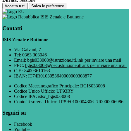
Durata:
Sessione
Accetta tutti
Salva le preferenze
ISIS Zenale e Butinone
Contatti
ISIS Zenale e Butinone
Via Galvani, 7
Tel:
0363 303046
Email:
bgis033008@istruzione.it
Link per inviare una mail
PEC:
bgis033008@pec.istruzione.it
Link per inviare una mail
C.F.: 84003610163
IBAN: IT74R0103053640000000308877
Codice Meccanografico Principale: BGIS033008
Codice Unico Ufficio: UF93RY
Codice IPA: istsc_bgis033008
Conto Tesoreria Unico: IT39F0100004306TU0000006986
Seguici su
Facebook
Youtube