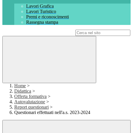
Lavori Grafica
Lavori Turistico
Premi e riconoscimenti
Rassegna stampa
Campo di ricerca per le pagine del sito
Home
>
Didattica
>
Offerta formativa
>
Autovalutazione
>
Report questionari
>
Questionari effettuati nell'a.s. 2023-2024