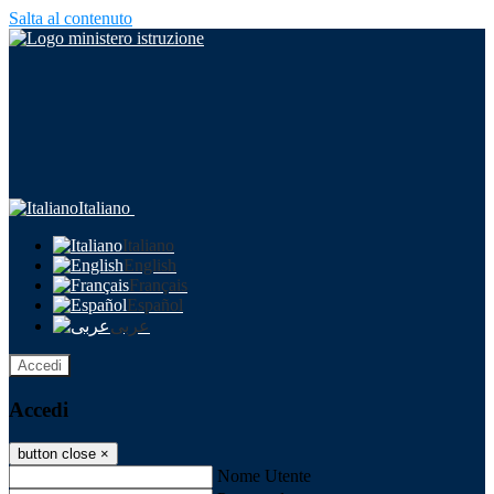
Salta al contenuto
Italiano
Italiano
English
Français
Español
عربى
Accedi
Accedi
button close
×
Nome Utente