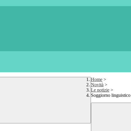
Home
>
Novità
>
Le notizie
>
Soggiorno linguistico