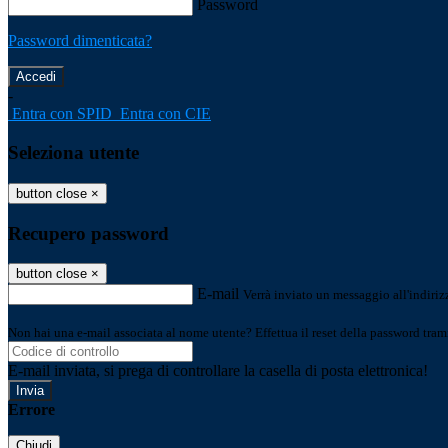
Password
Password dimenticata?
-
Entra con SPID
Entra con CIE
Seleziona utente
button close
×
Recupero password
button close
×
E-mail
Verrà inviato un messaggio all'indirizz
Non hai una e-mail associata al nome utente? Effettua il reset della password tram
E-mail inviata, si prega di controllare la casella di posta elettronica!
Errore
Chiudi