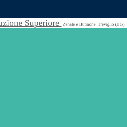
truzione Superiore
Zenale e Butinone
Treviglio (BG)