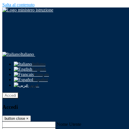
Salta al contenuto
Italiano
Italiano
English
Français
Español
عربى
Accedi
Accedi
button close
×
Nome Utente