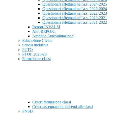
Questionari effettuati nell'a.s. 2024-2025
Questionari effettuati nell'a.s. 2023-2024
Questionari effettuati nell'a.s. 2022-2023
Questionari effettuati nell'a.s. 2020-2021
Questionari effettuati nell'a.s. 2021-2022
Report INVALSI
Altri REPORT
Archivio Autovalutazione
Educazione Civica
Scuola inclusiva
PCTO
PTOF 2025-28
Formazione classi
Criteri formazione classi
Criteri assegnazione docenti alle classi
PNSD