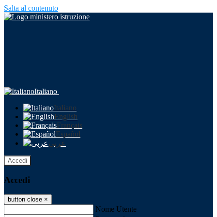
Salta al contenuto
Italiano
Italiano
English
Français
Español
عربى
Accedi
Accedi
button close
×
Nome Utente