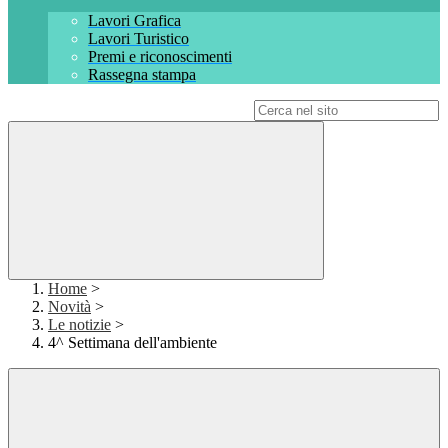
Lavori Grafica
Lavori Turistico
Premi e riconoscimenti
Rassegna stampa
Campo di ricerca per le pagine del sito
Home
>
Novità
>
Le notizie
>
4^ Settimana dell'ambiente