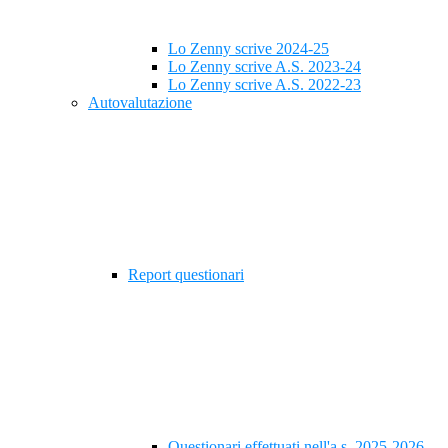
Lo Zenny scrive 2024-25
Lo Zenny scrive A.S. 2023-24
Lo Zenny scrive A.S. 2022-23
Autovalutazione
Report questionari
Questionari effettuati nell'a.s. 2025-2026