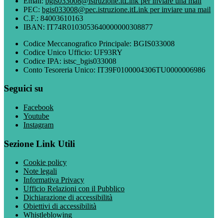
Email:
bgis033008@istruzione.it
Link per inviare una mail
PEC:
bgis033008@pec.istruzione.it
Link per inviare una mail
C.F.: 84003610163
IBAN: IT74R0103053640000000308877
Codice Meccanografico Principale: BGIS033008
Codice Unico Ufficio: UF93RY
Codice IPA: istsc_bgis033008
Conto Tesoreria Unico: IT39F0100004306TU0000006986
Seguici su
Facebook
Youtube
Instagram
Sezione Link Utili
Cookie policy
Note legali
Informativa Privacy
Ufficio Relazioni con il Pubblico
Dichiarazione di accessibilità
Obiettivi di accessibilità
Whistleblowing