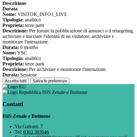
Descrizione
Durata
Nome:
VISITOR_INFO1_LIVE
Tipologia:
analitico
Proprieta:
terze parti
Descrizione:
Per fornire la pubblicazione di annunci o il retargeting,
archiviare e tracciare l'identità di un visitatore, archiviare e
monitorare l'interazione.
Durata:
6 months
Nome:
YSC
Tipologia:
analitico
Proprieta:
terze parti
Descrizione:
Per archiviare e monitorare l'interazione.
Durata:
Sessione
Accetta tutti
Salva le preferenze
ISIS Zenale e Butinone
Contatti
ISIS Zenale e Butinone
Via Galvani, 7
Tel:
0363 303046